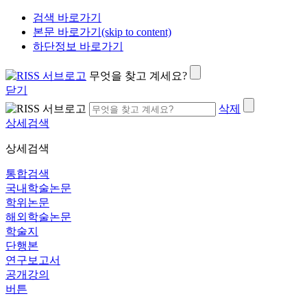
검색 바로가기
본문 바로가기(skip to content)
하단정보 바로가기
무엇을 찾고 계세요?
닫기
삭제
상세검색
상세검색
통합검색
국내학술논문
학위논문
해외학술논문
학술지
단행본
연구보고서
공개강의
버튼