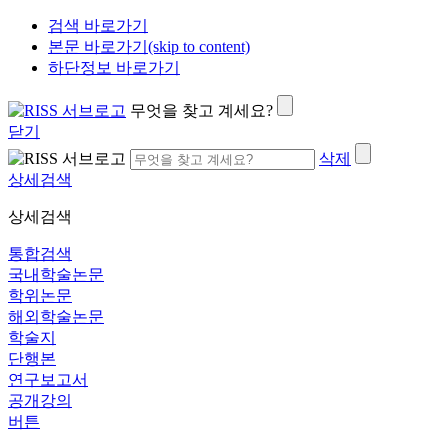
검색 바로가기
본문 바로가기(skip to content)
하단정보 바로가기
무엇을 찾고 계세요?
닫기
삭제
상세검색
상세검색
통합검색
국내학술논문
학위논문
해외학술논문
학술지
단행본
연구보고서
공개강의
버튼