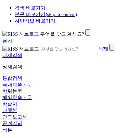
검색 바로가기
본문 바로가기(skip to content)
하단정보 바로가기
무엇을 찾고 계세요?
닫기
삭제
상세검색
상세검색
통합검색
국내학술논문
학위논문
해외학술논문
학술지
단행본
연구보고서
공개강의
버튼