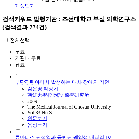
패싯닫기
검색키워드
발행기관 : 조선대학교 부설 의학연구소
(검색결과 774건)
전체선택
무료
기관내 무료
유료
부당경량아에서 발생하는 대사 장애의 기전
김은영
,
박상기
朝鮮大學校 附設 醫學硏究所
2009
The Medical Journal of Chosun University
Vol.33 No.S
원문보기
음성듣기
류마티스 관절염과 동반된 궤양성 대장염 1예