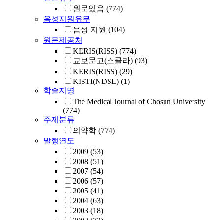
원문있음
(774)
음성지원유무
음성 지원
(104)
원문제공처
KERIS(RISS)
(774)
교보문고(스콜라)
(93)
KERIS(RISS)
(29)
KISTI(NDSL)
(1)
학술지명
The Medical Journal of Chosun University
(774)
주제분류
의약학
(774)
발행연도
2009
(53)
2008
(51)
2007
(54)
2006
(57)
2005
(41)
2004
(63)
2003
(18)