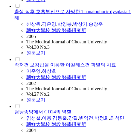
출생 직후 호흡부전으로 사망한 Thanatophoric dysplasia 1
례
신상원
,
김은영
,
박영봉
,
박상기
,
송창훈
朝鮮大學校 附設 醫學硏究所
2005
The Medical Journal of Chosun University
Vol.30 No.3
원문보기
족저건 보강법을 이용한 아킬레스건 파열의 치료
이준영
,
하상호
朝鮮大學校 附設 醫學硏究所
2002
The Medical Journal of Chosun University
Vol.27 No.2
원문보기
담낭종양에서 CD24의 역할
임성철
,
이용
,
김동출
,
강길
,
변익건
,
박정희
,
최석민
朝鮮大學校 附設 醫學硏究所
2004