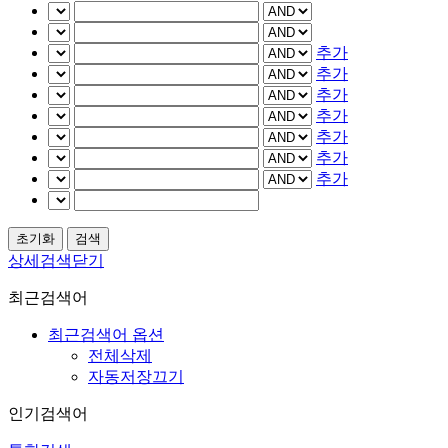
추가
추가
추가
추가
추가
추가
추가
상세검색닫기
최근검색어
최근검색어 옵션
전체삭제
자동저장끄기
인기검색어