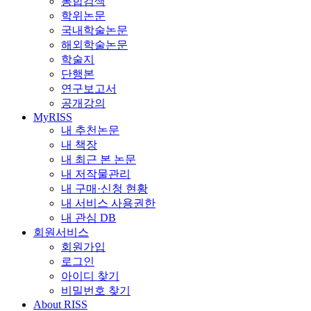
통합검색
학위논문
국내학술논문
해외학술논문
학술지
단행본
연구보고서
공개강의
MyRISS
내 추천논문
내 책장
내 최근 본 논문
내 저작물관리
내 구매·신청 현황
내 서비스 사용권한
내 관심 DB
회원서비스
회원가입
로그인
아이디 찾기
비밀번호 찾기
About RISS