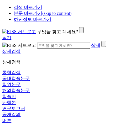
검색 바로가기
본문 바로가기(skip to content)
하단정보 바로가기
무엇을 찾고 계세요?
닫기
삭제
상세검색
상세검색
통합검색
국내학술논문
학위논문
해외학술논문
학술지
단행본
연구보고서
공개강의
버튼