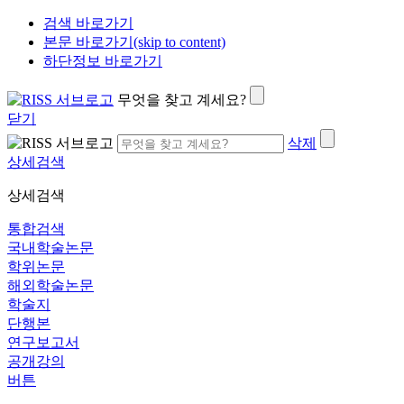
검색 바로가기
본문 바로가기(skip to content)
하단정보 바로가기
무엇을 찾고 계세요?
닫기
삭제
상세검색
상세검색
통합검색
국내학술논문
학위논문
해외학술논문
학술지
단행본
연구보고서
공개강의
버튼