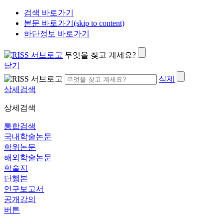
검색 바로가기
본문 바로가기(skip to content)
하단정보 바로가기
무엇을 찾고 계세요?
닫기
삭제
상세검색
상세검색
통합검색
국내학술논문
학위논문
해외학술논문
학술지
단행본
연구보고서
공개강의
버튼