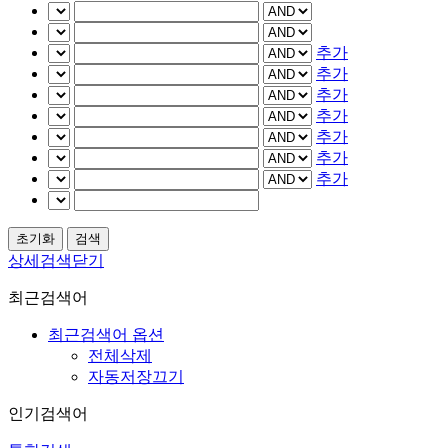
추가
추가
추가
추가
추가
추가
추가
상세검색닫기
최근검색어
최근검색어 옵션
전체삭제
자동저장끄기
인기검색어