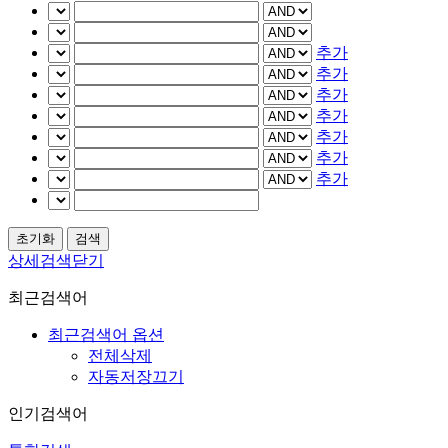
추가
추가
추가
추가
추가
추가
추가
상세검색닫기
최근검색어
최근검색어 옵션
전체삭제
자동저장끄기
인기검색어