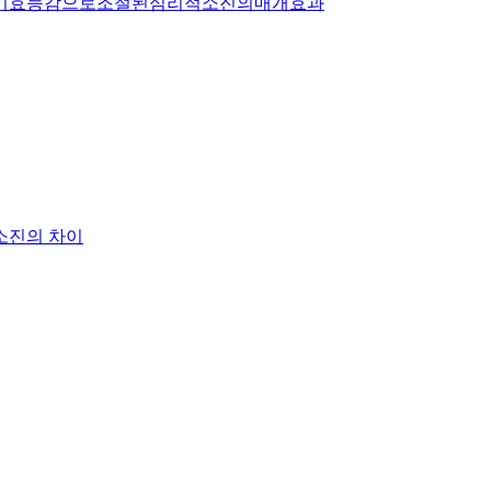
자기효능감으로조절된심리적소진의매개효과
소진의 차이