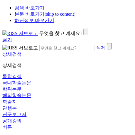
검색 바로가기
본문 바로가기(skip to content)
하단정보 바로가기
무엇을 찾고 계세요?
닫기
삭제
상세검색
상세검색
통합검색
국내학술논문
학위논문
해외학술논문
학술지
단행본
연구보고서
공개강의
버튼