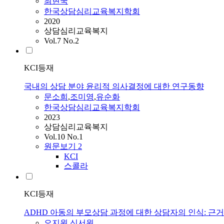
최현국
한국상담심리교육복지학회
2020
상담심리교육복지
Vol.7 No.2
KCI등재
국내의 상담 분야 윤리적 의사결정에 대한 연구동향
문소희
,
조미영
,
유순화
한국상담심리교육복지학회
2023
상담심리교육복지
Vol.10 No.1
원문보기
2
KCI
스콜라
KCI등재
ADHD 아동의 부모상담 과정에 대한 상담자의 인식: 근
오지원
,
신서원