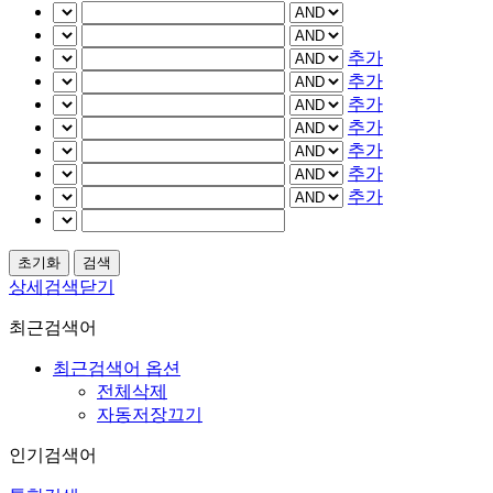
추가
추가
추가
추가
추가
추가
추가
상세검색닫기
최근검색어
최근검색어 옵션
전체삭제
자동저장끄기
인기검색어