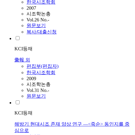
한국시조학회
2007
시조학논총
Vol.26 No.-
원문보기
복사/대출신청
KCI등재
彙報 외
편집부(편집자)
한국시조학회
2009
시조학논총
Vol.31 No.-
원문보기
KCI등재
해방기 현대시조 존재 양상 연구 ―<죽순> 동인지를 중
심으로