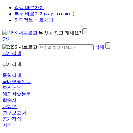
검색 바로가기
본문 바로가기(skip to content)
하단정보 바로가기
무엇을 찾고 계세요?
닫기
삭제
상세검색
상세검색
통합검색
국내학술논문
학위논문
해외학술논문
학술지
단행본
연구보고서
공개강의
버튼