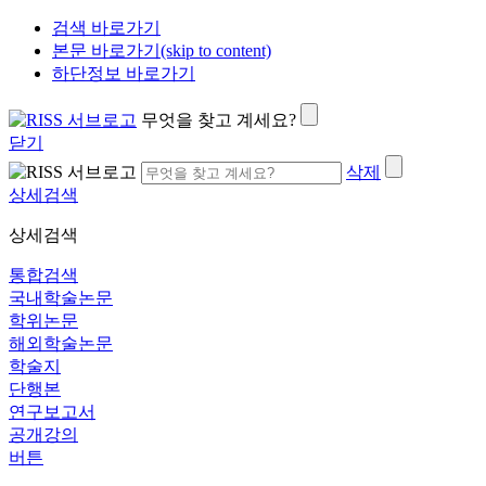
검색 바로가기
본문 바로가기(skip to content)
하단정보 바로가기
무엇을 찾고 계세요?
닫기
삭제
상세검색
상세검색
통합검색
국내학술논문
학위논문
해외학술논문
학술지
단행본
연구보고서
공개강의
버튼