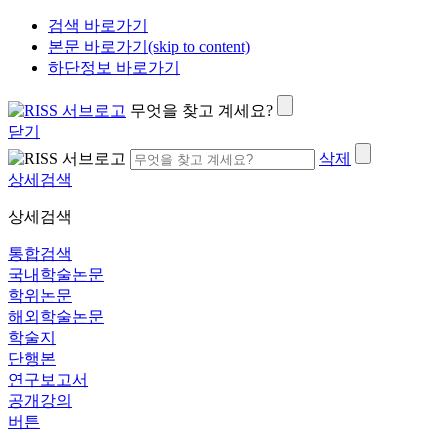
검색 바로가기
본문 바로가기(skip to content)
하단정보 바로가기
무엇을 찾고 계세요?
닫기
삭제
상세검색
상세검색
통합검색
국내학술논문
학위논문
해외학술논문
학술지
단행본
연구보고서
공개강의
버튼