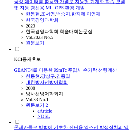
공정 데이터를 활용한 가열로 지능형 기계화 학습 모델
및 자동 갱신용 ML_OPS 환경 개발
한동현
,
조서영
,
백승지
,
한지혜
,
이영재
한국경영과학회
2023
한국경영과학회 학술대회논문집
Vol.2023 No.5
원문보기
KCI등재후보
GEANT4를 이용한 99mTc 주입시 손가락 선량계산
한동현
,
강상구
,
김종일
대한방사선방어학회
2008
방사선방어학회지
Vol.33 No.1
원문보기
2
eArticle
NDSL
몬테카를로 방법에 기초한 진단용 엑스선 발생장치의 액