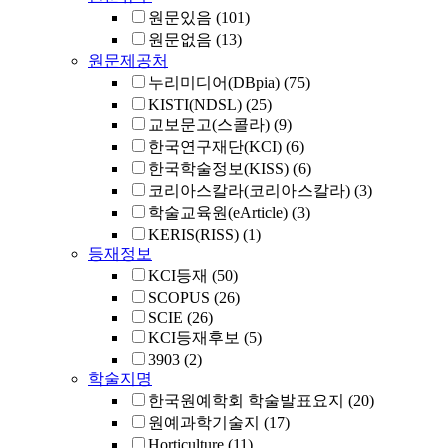
원문있음
(101)
원문없음
(13)
원문제공처
누리미디어(DBpia)
(75)
KISTI(NDSL)
(25)
교보문고(스콜라)
(9)
한국연구재단(KCI)
(6)
한국학술정보(KISS)
(6)
코리아스칼라(코리아스칼라)
(3)
학술교육원(eArticle)
(3)
KERIS(RISS)
(1)
등재정보
KCI등재
(50)
SCOPUS
(26)
SCIE
(26)
KCI등재후보
(5)
3903
(2)
학술지명
한국원예학회 학술발표요지
(20)
원예과학기술지
(17)
Horticulture
(11)