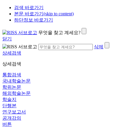
검색 바로가기
본문 바로가기(skip to content)
하단정보 바로가기
무엇을 찾고 계세요?
닫기
삭제
상세검색
상세검색
통합검색
국내학술논문
학위논문
해외학술논문
학술지
단행본
연구보고서
공개강의
버튼