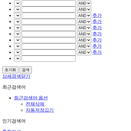
추가
추가
추가
추가
추가
추가
추가
상세검색닫기
최근검색어
최근검색어 옵션
전체삭제
자동저장끄기
인기검색어