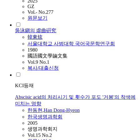
2025
GZ
Vol.- No.277
원문보기
吳泳鎭의 虛曲硏究
韓東炫
서울대학교 사범대학 국어국문학연구회
1980
國語國文學論文集
Vol.9 No.1
복사/대출신청
KCI등재
Abscisic acid의 처리시기 및 횟수가 포도 '거봉'의 착색에
미치는 영향
한동현
,
Han Dong-Hyeon
한국생명과학회
2005
생명과학회지
Vol.15 No.2