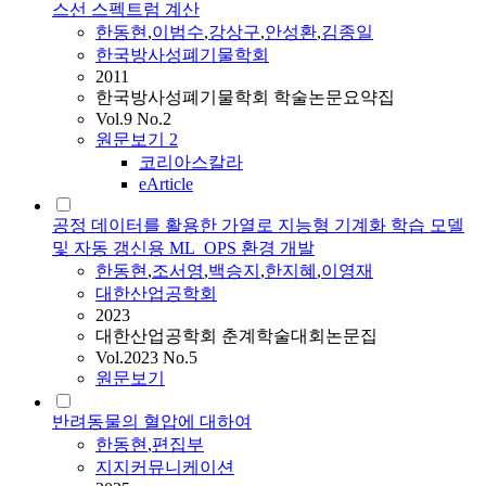
스선 스펙트럼 계산
한동현
,
이범수
,
강상구
,
안성환
,
김종일
한국방사성폐기물학회
2011
한국방사성폐기물학회 학술논문요약집
Vol.9 No.2
원문보기
2
코리아스칼라
eArticle
공정 데이터를 활용한 가열로 지능형 기계화 학습 모델
및 자동 갱신용 ML_OPS 환경 개발
한동현
,
조서영
,
백승지
,
한지혜
,
이영재
대한산업공학회
2023
대한산업공학회 춘계학술대회논문집
Vol.2023 No.5
원문보기
반려동물의 혈압에 대하여
한동현
,
편집부
지지커뮤니케이션