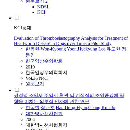
원문보기
2
NDSL
KCI
KCI등재
Evaluation of Thromboelastography Analysis for Treatment of
Heartworm Disease in Dogs over Time: a Pilot Study
한동현
,
Won-Kyoung Yoon
,
Hyekyung Lee
,
유도현
,
정
동인
한국임상수의학회
2019
한국임상수의학회지
Vol.36 No.1
원문보기
경정맥 조영제 주입시 혈관 및 간실질의 조영증강에 영
향을 미치는 외부적 인자에 관한 연구
한동현
,
장근조
,
Han Dong-Hyun
,
Chang Kun-Jo
대한방사선사협회
2004
대한방사선사협회지