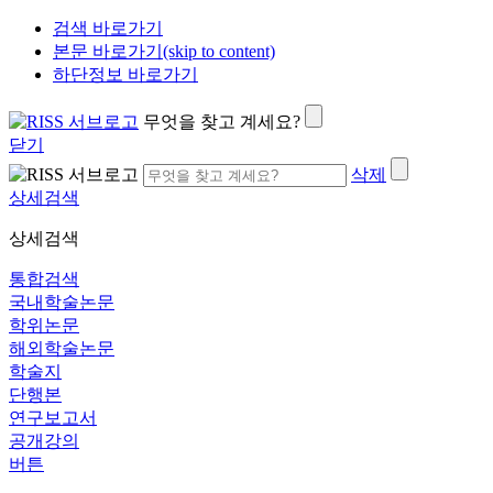
검색 바로가기
본문 바로가기(skip to content)
하단정보 바로가기
무엇을 찾고 계세요?
닫기
삭제
상세검색
상세검색
통합검색
국내학술논문
학위논문
해외학술논문
학술지
단행본
연구보고서
공개강의
버튼