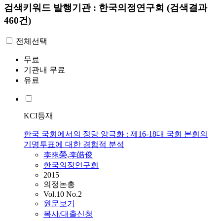
검색키워드
발행기관 : 한국의정연구회
(검색결과
460건)
전체선택
무료
기관내 무료
유료
KCI등재
한국 국회에서의 정당 양극화 : 제16-18대 국회 본회의
기명투표에 대한 경험적 분석
李來榮
,
李皓俊
한국의정연구회
2015
의정논총
Vol.10 No.2
원문보기
복사/대출신청