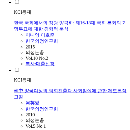
KCI등재
한국 국회에서의 정당 양극화: 제16-18대 국회 본회의 기
명투표에 대한 경험적 분석
이내영
,
이호준
한국의정연구회
2015
의정논총
Vol.10 No.2
복사/대출신청
KCI등재
韓中 양국여성의 의회진출과 사회참여에 관한 제도론적
고찰
河英愛
한국의정연구회
2010
의정논총
Vol.5 No.1