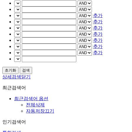
추가
추가
추가
추가
추가
추가
추가
상세검색닫기
최근검색어
최근검색어 옵션
전체삭제
자동저장끄기
인기검색어