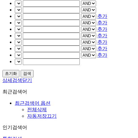
추가
추가
추가
추가
추가
추가
추가
상세검색닫기
최근검색어
최근검색어 옵션
전체삭제
자동저장끄기
인기검색어