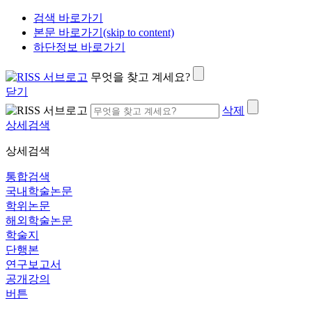
검색 바로가기
본문 바로가기(skip to content)
하단정보 바로가기
무엇을 찾고 계세요?
닫기
삭제
상세검색
상세검색
통합검색
국내학술논문
학위논문
해외학술논문
학술지
단행본
연구보고서
공개강의
버튼