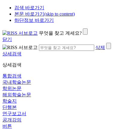
검색 바로가기
본문 바로가기(skip to content)
하단정보 바로가기
무엇을 찾고 계세요?
닫기
삭제
상세검색
상세검색
통합검색
국내학술논문
학위논문
해외학술논문
학술지
단행본
연구보고서
공개강의
버튼