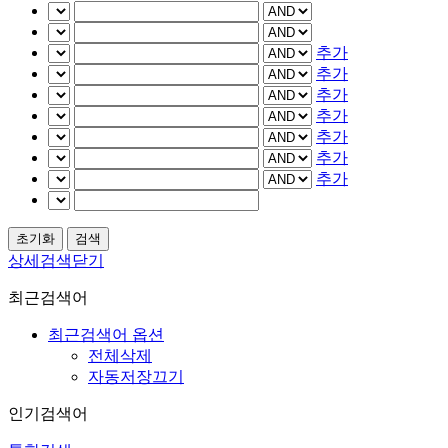
추가
추가
추가
추가
추가
추가
추가
상세검색닫기
최근검색어
최근검색어 옵션
전체삭제
자동저장끄기
인기검색어