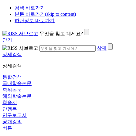
검색 바로가기
본문 바로가기(skip to content)
하단정보 바로가기
무엇을 찾고 계세요?
닫기
삭제
상세검색
상세검색
통합검색
국내학술논문
학위논문
해외학술논문
학술지
단행본
연구보고서
공개강의
버튼