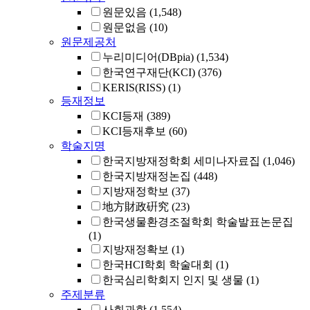
원문있음
(1,548)
원문없음
(10)
원문제공처
누리미디어(DBpia)
(1,534)
한국연구재단(KCI)
(376)
KERIS(RISS)
(1)
등재정보
KCI등재
(389)
KCI등재후보
(60)
학술지명
한국지방재정학회 세미나자료집
(1,046)
한국지방재정논집
(448)
지방재정학보
(37)
地方財政硏究
(23)
한국생물환경조절학회 학술발표논문집
(1)
지방재정확보
(1)
한국HCI학회 학술대회
(1)
한국심리학회지 인지 및 생물
(1)
주제분류
사회과학
(1,554)