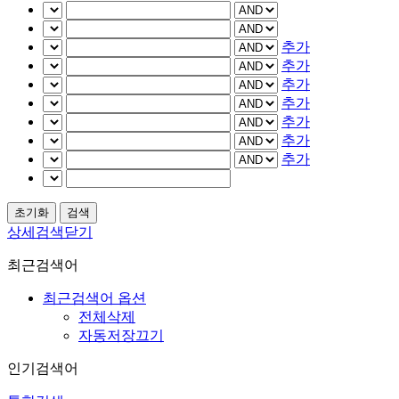
추가
추가
추가
추가
추가
추가
추가
상세검색닫기
최근검색어
최근검색어 옵션
전체삭제
자동저장끄기
인기검색어