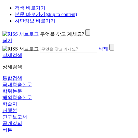
검색 바로가기
본문 바로가기(skip to content)
하단정보 바로가기
무엇을 찾고 계세요?
닫기
삭제
상세검색
상세검색
통합검색
국내학술논문
학위논문
해외학술논문
학술지
단행본
연구보고서
공개강의
버튼