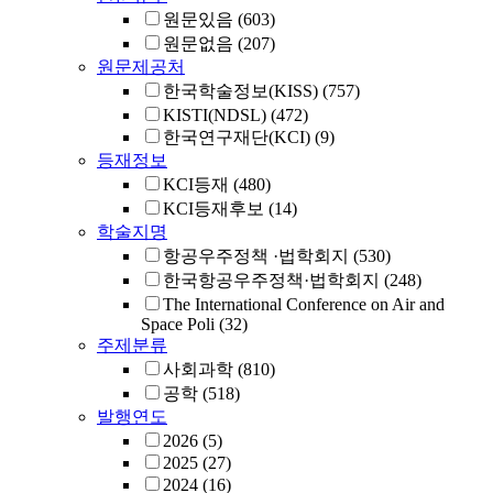
원문있음
(603)
원문없음
(207)
원문제공처
한국학술정보(KISS)
(757)
KISTI(NDSL)
(472)
한국연구재단(KCI)
(9)
등재정보
KCI등재
(480)
KCI등재후보
(14)
학술지명
항공우주정책 ·법학회지
(530)
한국항공우주정책·법학회지
(248)
The International Conference on Air and
Space Poli
(32)
주제분류
사회과학
(810)
공학
(518)
발행연도
2026
(5)
2025
(27)
2024
(16)