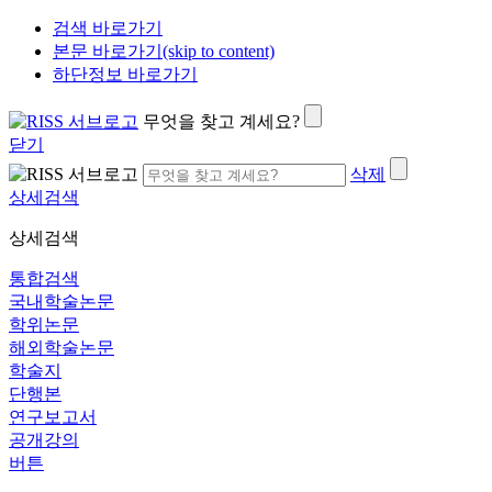
검색 바로가기
본문 바로가기(skip to content)
하단정보 바로가기
무엇을 찾고 계세요?
닫기
삭제
상세검색
상세검색
통합검색
국내학술논문
학위논문
해외학술논문
학술지
단행본
연구보고서
공개강의
버튼