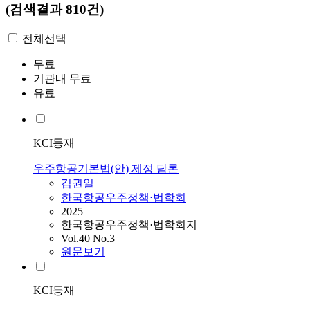
(검색결과 810건)
전체선택
무료
기관내 무료
유료
KCI등재
우주항공기본법(안) 제정 담론
김권일
한국항공우주정책⋅법학회
2025
한국항공우주정책·법학회지
Vol.40 No.3
원문보기
KCI등재