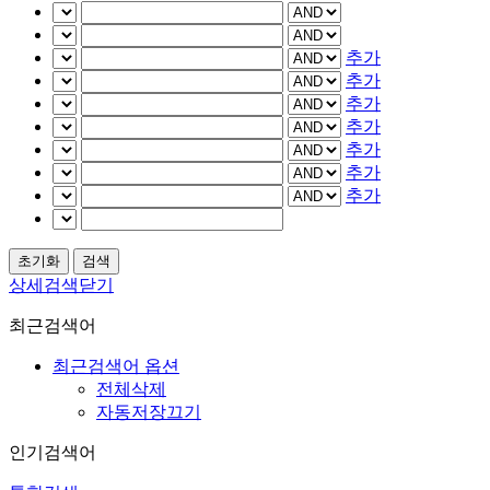
추가
추가
추가
추가
추가
추가
추가
상세검색닫기
최근검색어
최근검색어 옵션
전체삭제
자동저장끄기
인기검색어