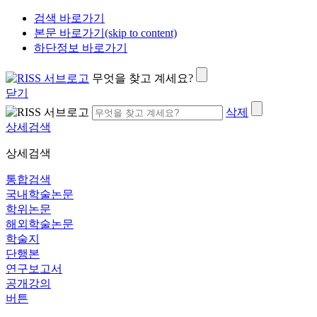
검색 바로가기
본문 바로가기(skip to content)
하단정보 바로가기
무엇을 찾고 계세요?
닫기
삭제
상세검색
상세검색
통합검색
국내학술논문
학위논문
해외학술논문
학술지
단행본
연구보고서
공개강의
버튼