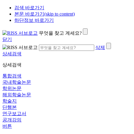
검색 바로가기
본문 바로가기(skip to content)
하단정보 바로가기
무엇을 찾고 계세요?
닫기
삭제
상세검색
상세검색
통합검색
국내학술논문
학위논문
해외학술논문
학술지
단행본
연구보고서
공개강의
버튼