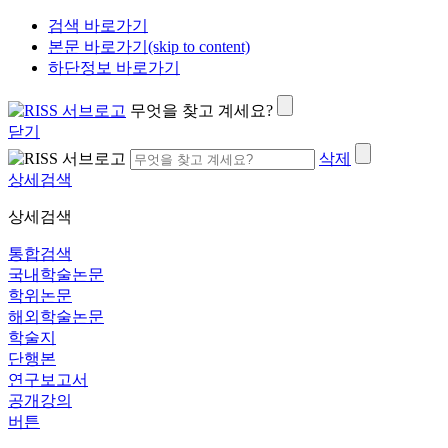
검색 바로가기
본문 바로가기(skip to content)
하단정보 바로가기
무엇을 찾고 계세요?
닫기
삭제
상세검색
상세검색
통합검색
국내학술논문
학위논문
해외학술논문
학술지
단행본
연구보고서
공개강의
버튼