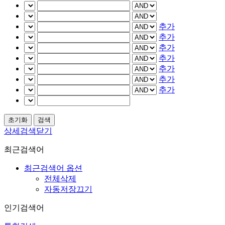
추가
추가
추가
추가
추가
추가
추가
상세검색닫기
최근검색어
최근검색어 옵션
전체삭제
자동저장끄기
인기검색어