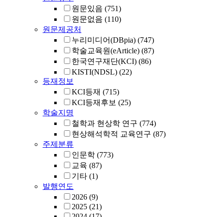
원문있음
(751)
원문없음
(110)
원문제공처
누리미디어(DBpia)
(747)
학술교육원(eArticle)
(87)
한국연구재단(KCI)
(86)
KISTI(NDSL)
(22)
등재정보
KCI등재
(715)
KCI등재후보
(25)
학술지명
철학과 현상학 연구
(774)
현상해석학적 교육연구
(87)
주제분류
인문학
(773)
교육
(87)
기타
(1)
발행연도
2026
(9)
2025
(21)
2024
(17)