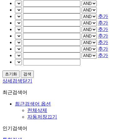
추가
추가
추가
추가
추가
추가
추가
상세검색닫기
최근검색어
최근검색어 옵션
전체삭제
자동저장끄기
인기검색어