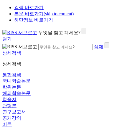
검색 바로가기
본문 바로가기(skip to content)
하단정보 바로가기
무엇을 찾고 계세요?
닫기
삭제
상세검색
상세검색
통합검색
국내학술논문
학위논문
해외학술논문
학술지
단행본
연구보고서
공개강의
버튼