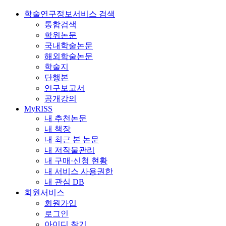
학술연구정보서비스 검색
통합검색
학위논문
국내학술논문
해외학술논문
학술지
단행본
연구보고서
공개강의
MyRISS
내 추천논문
내 책장
내 최근 본 논문
내 저작물관리
내 구매·신청 현황
내 서비스 사용권한
내 관심 DB
회원서비스
회원가입
로그인
아이디 찾기