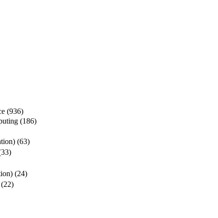
ce
(936)
puting
(186)
ion)
(63)
(33)
on)
(24)
(22)