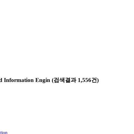
nd Information Engin
(검색결과 1,556건)
tion