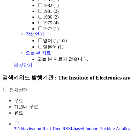
1982
(1)
1981
(2)
1980
(2)
1979
(4)
1977
(1)
작성언어
영어
(1,555)
일본어
(1)
오늘 본 자료
오늘 본 자료가 없습니다.
패싯닫기
검색키워드
발행기관 : The Institute of Electronics a
전체선택
무료
기관내 무료
유료
3D Navigation Real Time RSSI-based Indoor Tracking Applica