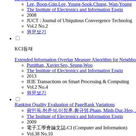
Lee, Boon-Giin
,
Lee, Young-Sook
,
Chung, Wan-Young
The Institute of Electronics and Information Engin
2008
JUCT : Journal of Ubiquitous Convergence Technolog
Vol.2 No.2
원문보기
KCI등재
Extended Information Overlap Measure Algorithm for Neighbor
Punithan, Xavier
,
Seo, Seung-Woo
The Institute of Electronics and Information Engin
2013
IEIE Transactions on Smart Processing & Computing
Vol.2 No.4
원문보기
Ranking Quality Evaluation of PageRank Variations
팜민득
,
허준석
,
이정훈
,
황규영
,
Pham, Minh-Duc
,
Heo, 
The Institute of Electronics and Information Engin
2009
電子工學會論文誌-CI (Computer and Information)
Vol.38 No.10