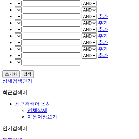
추가
추가
추가
추가
추가
추가
추가
상세검색닫기
최근검색어
최근검색어 옵션
전체삭제
자동저장끄기
인기검색어