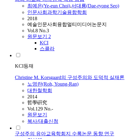
최예은(Ye-eun Choi)
,
서대룡(Dae-ryong Seo)
인문사회과학기술융합학회
2018
예술인문사회융합멀티미디어논문지
Vol.8 No.3
원문보기
2
KCI
스콜라
KCI등재
Christine M. Korsgaard의 구성주의와 도덕적 실재론
노영란(Roh, Young-Ran)
대한철학회
2014
哲學硏究
Vol.129 No.-
원문보기
복사/대출신청
구성주의 유아교육학회지 수록논문 동향 연구