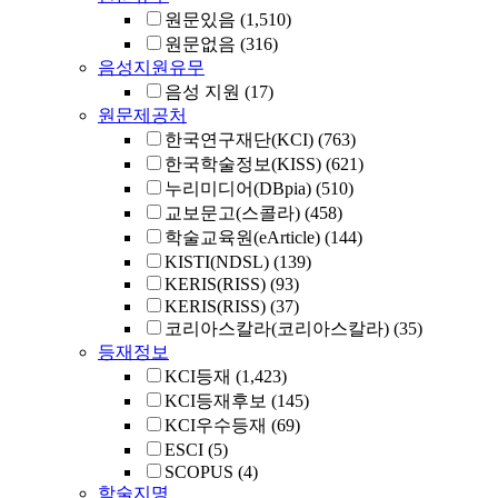
원문있음
(1,510)
원문없음
(316)
음성지원유무
음성 지원
(17)
원문제공처
한국연구재단(KCI)
(763)
한국학술정보(KISS)
(621)
누리미디어(DBpia)
(510)
교보문고(스콜라)
(458)
학술교육원(eArticle)
(144)
KISTI(NDSL)
(139)
KERIS(RISS)
(93)
KERIS(RISS)
(37)
코리아스칼라(코리아스칼라)
(35)
등재정보
KCI등재
(1,423)
KCI등재후보
(145)
KCI우수등재
(69)
ESCI
(5)
SCOPUS
(4)
학술지명