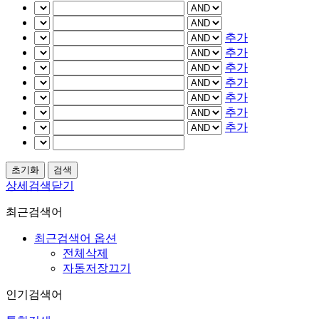
추가
추가
추가
추가
추가
추가
추가
상세검색닫기
최근검색어
최근검색어 옵션
전체삭제
자동저장끄기
인기검색어