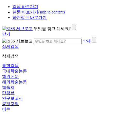
검색 바로가기
본문 바로가기(skip to content)
하단정보 바로가기
무엇을 찾고 계세요?
닫기
삭제
상세검색
상세검색
통합검색
국내학술논문
학위논문
해외학술논문
학술지
단행본
연구보고서
공개강의
버튼