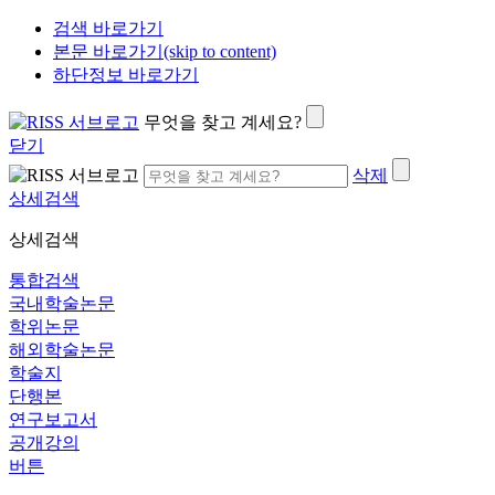
검색 바로가기
본문 바로가기(skip to content)
하단정보 바로가기
무엇을 찾고 계세요?
닫기
삭제
상세검색
상세검색
통합검색
국내학술논문
학위논문
해외학술논문
학술지
단행본
연구보고서
공개강의
버튼