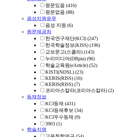
원문있음
(416)
원문없음
(88)
음성지원유무
음성 지원
(6)
원문제공처
한국연구재단(KCI)
(247)
한국학술정보(KISS)
(196)
교보문고(스콜라)
(143)
누리미디어(DBpia)
(96)
학술교육원(eArticle)
(52)
KISTI(NDSL)
(23)
KERIS(RISS)
(16)
KERIS(RISS)
(7)
코리아스칼라(코리아스칼라)
(2)
등재정보
KCI등재
(431)
KCI등재후보
(34)
KCI우수등재
(9)
3903
(1)
학술지명
교육철학연구
(54)