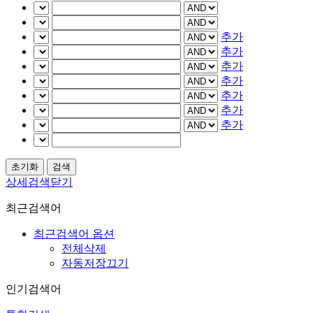
추가
추가
추가
추가
추가
추가
추가
상세검색닫기
최근검색어
최근검색어 옵션
전체삭제
자동저장끄기
인기검색어