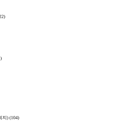
22)
)
학회지)
(104)