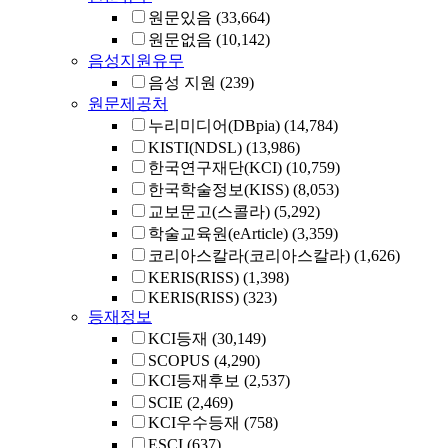
원문있음
(33,664)
원문없음
(10,142)
음성지원유무
음성 지원
(239)
원문제공처
누리미디어(DBpia)
(14,784)
KISTI(NDSL)
(13,986)
한국연구재단(KCI)
(10,759)
한국학술정보(KISS)
(8,053)
교보문고(스콜라)
(5,292)
학술교육원(eArticle)
(3,359)
코리아스칼라(코리아스칼라)
(1,626)
KERIS(RISS)
(1,398)
KERIS(RISS)
(323)
등재정보
KCI등재
(30,149)
SCOPUS
(4,290)
KCI등재후보
(2,537)
SCIE
(2,469)
KCI우수등재
(758)
ESCI
(637)