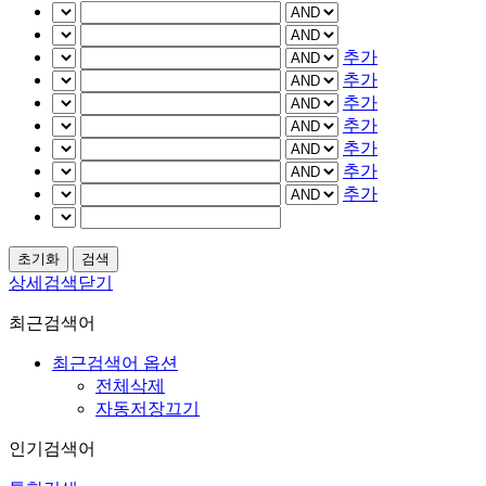
추가
추가
추가
추가
추가
추가
추가
상세검색닫기
최근검색어
최근검색어 옵션
전체삭제
자동저장끄기
인기검색어