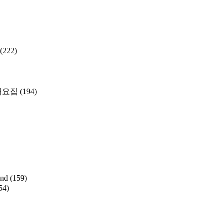
(222)
개요집
(194)
and
(159)
54)