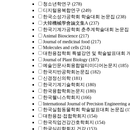
청소년학연구
(278)
디지털융복합연구
(249)
한국소성가공학회 학술대회 논문집
(238)
大韓機械學會論文集A
(237)
한국기계가공학회 춘추계학술대회 논문집
Animal Bioscience
(217)
Journal of medicinal food
(217)
Molecules and cells
(214)
대한용접학회 특별강연 및 학술발표대회 
Journal of Plant Biology
(187)
예술인문사회융합멀티미디어논문지
(185)
한국지반공학회논문집
(182)
신경정신의학
(181)
한국기계기술학회지
(180)
한국융합학회논문지
(180)
한국웰니스학회지
(166)
International Journal of Precision Engineering 
한국실험동물학회 학술발표대회 논문집
(1
대한용접·접합학회지
(154)
한국직업건강간호학회지
(154)
한국심리학회지 건강
(153)