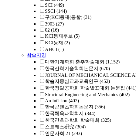
SCI
(449)
SSCI
(144)
구)KCI등재(통합)
(31)
3903
(27)
02
(16)
KCI등재후보
(5)
KCI등재
(2)
AHCI
(1)
학술지명
대한기계학회 춘추학술대회
(1,152)
한국산학기술학회논문지
(670)
JOURNAL OF MECHANICAL SCIENCE 
학습자중심교과교육연구
(452)
한국정밀공학회 학술발표대회 논문집
(441
Structural Engineering and Mechanics
(402)
An Int'l Jou
(402)
한국콘텐츠학회논문지
(356)
한국체육과학회지
(344)
한국간호과학회 학술대회
(325)
스트레스硏究
(304)
인문사회 21
(293)