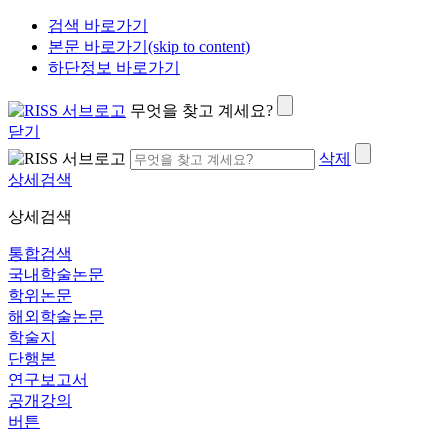
검색 바로가기
본문 바로가기(skip to content)
하단정보 바로가기
무엇을 찾고 계세요?
닫기
삭제
상세검색
상세검색
통합검색
국내학술논문
학위논문
해외학술논문
학술지
단행본
연구보고서
공개강의
버튼