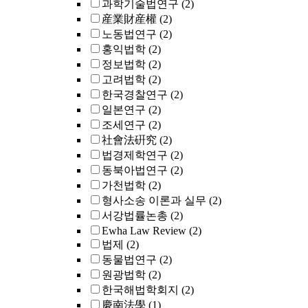
과학기술법연구
(2)
産業財産權
(2)
노동법연구
(2)
홍익법학
(2)
정보법학
(2)
고려법학
(2)
한국경찰연구
(2)
일본연구
(2)
조세연구
(2)
社會法硏究
(2)
법경제학연구
(2)
동북아법연구
(2)
가천법학
(2)
형사소송 이론과 실무
(2)
서강법률논총
(2)
Ewha Law Review
(2)
법제
(2)
동물법연구
(2)
원광법학
(2)
한국해법학회지
(2)
慶南法學
(1)