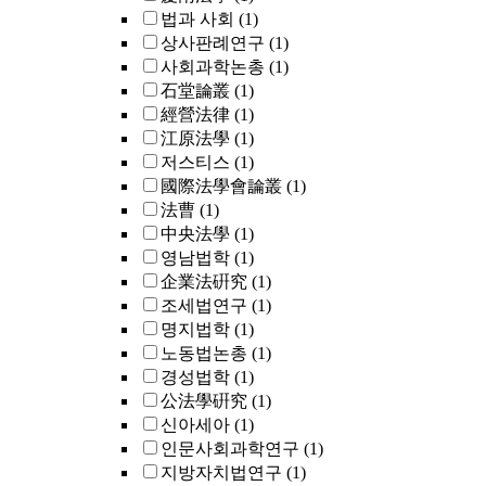
법과 사회
(1)
상사판례연구
(1)
사회과학논총
(1)
石堂論叢
(1)
經營法律
(1)
江原法學
(1)
저스티스
(1)
國際法學會論叢
(1)
法曹
(1)
中央法學
(1)
영남법학
(1)
企業法硏究
(1)
조세법연구
(1)
명지법학
(1)
노동법논총
(1)
경성법학
(1)
公法學硏究
(1)
신아세아
(1)
인문사회과학연구
(1)
지방자치법연구
(1)