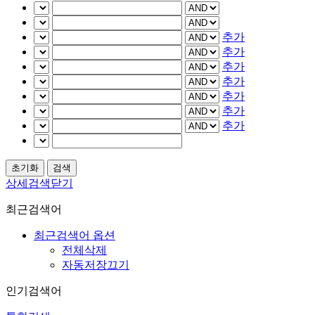
추가
추가
추가
추가
추가
추가
추가
상세검색닫기
최근검색어
최근검색어 옵션
전체삭제
자동저장끄기
인기검색어