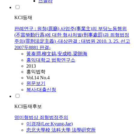
스콜라
KCI등재
판례연구 : 원청(原廳) 사업주(事業主)의 부당노동행위
(不當勞動行爲)에 대한 형사처벌(刑事處罰)과 죄형법정
주의(罪刑法定主義) -대상판결 : 대법원 2010. 3. 25. 선고
2007두8881 판결-
黃泰潤
,
柳文鎬
,
安成晧
,
梁朗海
홍익대학교 법학연구소
2013
홍익법학
Vol.14 No.4
원문보기
복사/대출신청
KCI등재후보
영미형법상 죄형법정주의
이경재(Lee Kyung-Jae)
忠北大學校 法科大學 法學硏究所