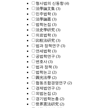
형사법의 신동향
(4)
法學論文集
(3)
민주법학
(3)
法學論叢
(3)
법학논집
(3)
法史學硏究
(3)
의료법학
(3)
比較法硏究
(3)
법과 정책연구
(3)
연세법학
(3)
공법학연구
(3)
변호사
(3)
법과 정책
(3)
법학논고
(2)
圓光法學
(2)
협동조합경영연구
(2)
경제법연구
(2)
외법논집
(2)
경기법학논총
(2)
世界憲法硏究
(2)