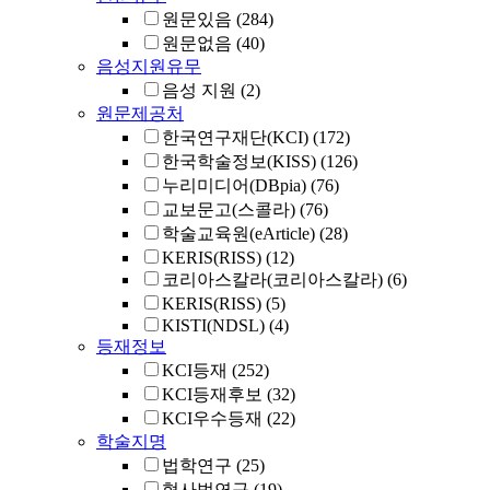
원문있음
(284)
원문없음
(40)
음성지원유무
음성 지원
(2)
원문제공처
한국연구재단(KCI)
(172)
한국학술정보(KISS)
(126)
누리미디어(DBpia)
(76)
교보문고(스콜라)
(76)
학술교육원(eArticle)
(28)
KERIS(RISS)
(12)
코리아스칼라(코리아스칼라)
(6)
KERIS(RISS)
(5)
KISTI(NDSL)
(4)
등재정보
KCI등재
(252)
KCI등재후보
(32)
KCI우수등재
(22)
학술지명
법학연구
(25)
형사법연구
(19)