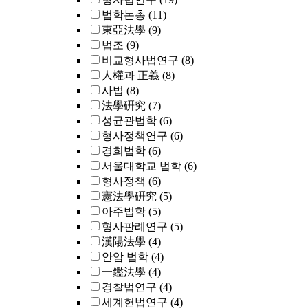
법학논총
(11)
東亞法學
(9)
법조
(9)
비교형사법연구
(8)
人權과 正義
(8)
사법
(8)
法學硏究
(7)
성균관법학
(6)
형사정책연구
(6)
경희법학
(6)
서울대학교 법학
(6)
형사정책
(6)
憲法學硏究
(5)
아주법학
(5)
형사판례연구
(5)
漢陽法學
(4)
안암 법학
(4)
一鑑法學
(4)
경찰법연구
(4)
세계헌법연구
(4)