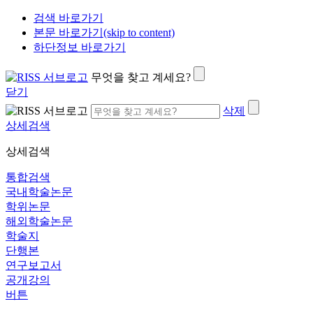
검색 바로가기
본문 바로가기(skip to content)
하단정보 바로가기
무엇을 찾고 계세요?
닫기
삭제
상세검색
상세검색
통합검색
국내학술논문
학위논문
해외학술논문
학술지
단행본
연구보고서
공개강의
버튼