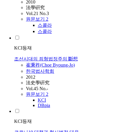
2010
法學硏究
Vol.21 No.3
원문보기
2
스콜라
스콜라
KCI등재
조선시대의 죄형법정주의 斷想
崔秉祚(Choe Byoung-Jo)
한국법사학회
2012
法史學硏究
Vol.45 No.-
원문보기
2
KCI
DBpia
KCI등재