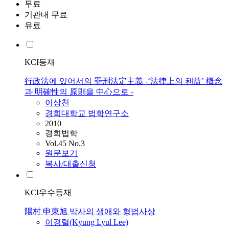
무료
기관내 무료
유료
KCI등재
行政法에 있어서의 罪刑法定主義 -‘法律上의 利益’ 槪念
과 明確性의 原則을 中心으로 -
이상천
경희대학교 법학연구소
2010
경희법학
Vol.45 No.3
원문보기
복사/대출신청
KCI우수등재
陽村 申東旭 박사의 생애와 형법사상
이경렬(Kyung Lyul Lee)