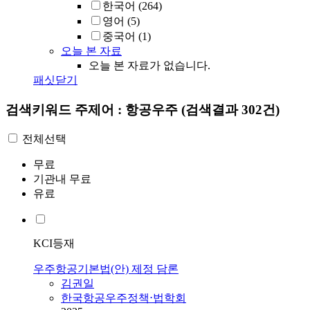
한국어
(264)
영어
(5)
중국어
(1)
오늘 본 자료
오늘 본 자료가 없습니다.
패싯닫기
검색키워드
주제어 : 항공우주
(검색결과 302건)
전체선택
무료
기관내 무료
유료
KCI등재
우주항공기본법(안) 제정 담론
김권일
한국항공우주정책⋅법학회