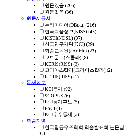
원문있음
(266)
원문없음
(36)
원문제공처
누리미디어(DBpia)
(216)
한국학술정보(KISS)
(43)
KISTI(NDSL)
(37)
한국연구재단(KCI)
(29)
학술교육원(eArticle)
(23)
교보문고(스콜라)
(8)
KERIS(RISS)
(3)
코리아스칼라(코리아스칼라)
(2)
KERIS(RISS)
(1)
등재정보
KCI등재
(92)
SCOPUS
(6)
KCI등재후보
(5)
ESCI
(4)
KCI우수등재
(2)
학술지명
한국항공우주학회 학술발표회 논문집
(63)