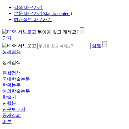
검색 바로가기
본문 바로가기(skip to content)
하단정보 바로가기
무엇을 찾고 계세요?
닫기
삭제
상세검색
상세검색
통합검색
국내학술논문
학위논문
해외학술논문
학술지
단행본
연구보고서
공개강의
버튼