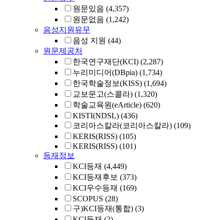
원문있음
(4,357)
원문없음
(1,242)
음성지원유무
음성 지원
(44)
원문제공처
한국연구재단(KCI)
(2,287)
누리미디어(DBpia)
(1,734)
한국학술정보(KISS)
(1,694)
교보문고(스콜라)
(1,320)
학술교육원(eArticle)
(620)
KISTI(NDSL)
(436)
코리아스칼라(코리아스칼라)
(109)
KERIS(RISS)
(105)
KERIS(RISS)
(101)
등재정보
KCI등재
(4,449)
KCI등재후보
(373)
KCI우수등재
(169)
SCOPUS
(28)
구)KCI등재(통합)
(3)
KCI등재
(2)