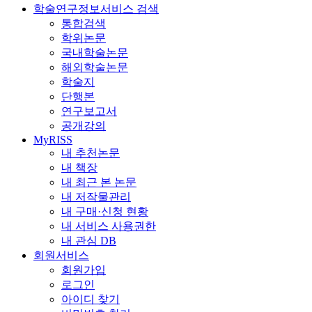
학술연구정보서비스 검색
통합검색
학위논문
국내학술논문
해외학술논문
학술지
단행본
연구보고서
공개강의
MyRISS
내 추천논문
내 책장
내 최근 본 논문
내 저작물관리
내 구매·신청 현황
내 서비스 사용권한
내 관심 DB
회원서비스
회원가입
로그인
아이디 찾기