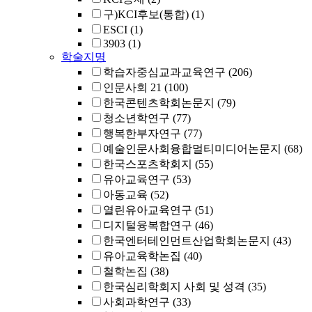
구)KCI후보(통합)
(1)
ESCI
(1)
3903
(1)
학술지명
학습자중심교과교육연구
(206)
인문사회 21
(100)
한국콘텐츠학회논문지
(79)
청소년학연구
(77)
행복한부자연구
(77)
예술인문사회융합멀티미디어논문지
(68)
한국스포츠학회지
(55)
유아교육연구
(53)
아동교육
(52)
열린유아교육연구
(51)
디지털융복합연구
(46)
한국엔터테인먼트산업학회논문지
(43)
유아교육학논집
(40)
철학논집
(38)
한국심리학회지 사회 및 성격
(35)
사회과학연구
(33)