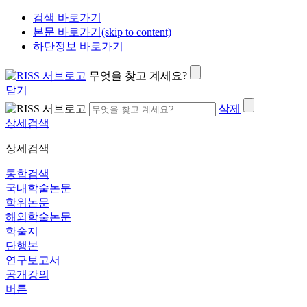
검색 바로가기
본문 바로가기(skip to content)
하단정보 바로가기
무엇을 찾고 계세요?
닫기
삭제
상세검색
상세검색
통합검색
국내학술논문
학위논문
해외학술논문
학술지
단행본
연구보고서
공개강의
버튼