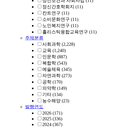
정신보건과 사회사업
(11)
정신간호학회지
(11)
칸트연구
(11)
소비문화연구
(11)
노인복지연구
(11)
홀리스틱융합교육연구
(11)
주제분류
사회과학
(2,228)
교육
(1,240)
인문학
(887)
복합학
(543)
예술체육
(345)
자연과학
(273)
공학
(170)
의약학
(149)
기타
(134)
농수해양
(23)
발행연도
2026
(171)
2025
(336)
2024
(367)