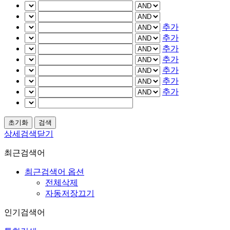
추가
추가
추가
추가
추가
추가
추가
상세검색닫기
최근검색어
최근검색어 옵션
전체삭제
자동저장끄기
인기검색어