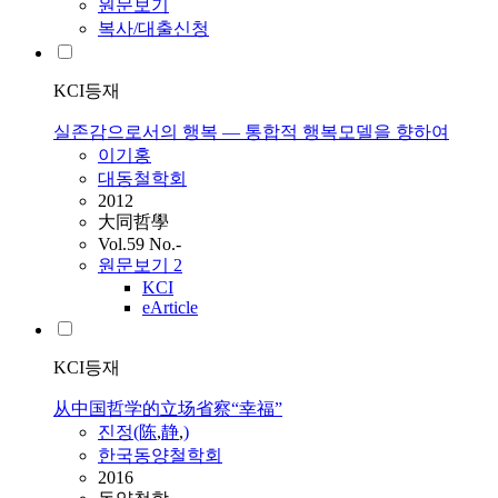
원문보기
복사/대출신청
KCI등재
실존감으로서의 행복 ― 통합적 행복모델을 향하여
이기홍
대동철학회
2012
大同哲學
Vol.59 No.-
원문보기
2
KCI
eArticle
KCI등재
从中国哲学的立场省察“幸福”
진정(陈
,
静
,
)
한국동양철학회
2016