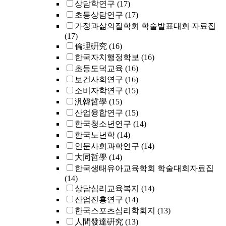
상담학연구
(17)
초등상담연구
(17)
가정과삶의질학회 학술발표대회 자료집
(17)
倫理硏究
(16)
한국자치행정학보
(16)
초등도덕교육
(16)
보건사회연구
(16)
소비자학연구
(15)
汎韓哲學
(15)
산업융합연구
(15)
한국청소년연구
(14)
한국노년학
(14)
인문사회과학연구
(14)
大同哲學
(14)
한국생태유아교육학회 학술대회자료집
(14)
상담심리교육복지
(14)
산업진흥연구
(14)
한국스포츠심리학회지
(13)
人間發達硏究
(13)