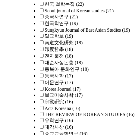
한국 철학논집
(22)
Seoul journal of Korean studies
(21)
중국사연구
(21)
한국학연구
(19)
Sungkyun Journal of East Asian Studies
(19)
밀교학보
(19)
南道文化硏究
(18)
印度哲學
(18)
전자불전
(18)
대순사상논총
(18)
동북아 문화연구
(18)
동국사학
(17)
어문연구
(17)
Korea Journal
(17)
불교미술사학
(17)
宗敎硏究
(16)
Acta Koreana
(16)
THE REVIEW OF KOREAN STUDIES
(16)
유학연구
(16)
대각사상
(16)
종교교육학연구
(16)