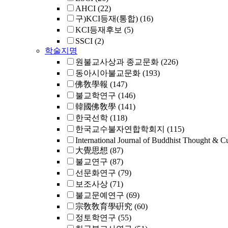
AHCI
(22)
구)KCI등재(통합)
(16)
KCI등재후보
(5)
SSCI
(2)
학술지명
원불교사상과 종교문화
(226)
동아시아불교문화
(193)
佛敎學報
(147)
불교학연구
(146)
韓國佛敎學
(141)
한국선학
(118)
한국교수불자연합학회지
(115)
International Journal of Buddhist Thought & Cu
大覺思想
(87)
불교연구
(87)
선문화연구
(79)
보조사상
(71)
불교문예연구
(69)
宗敎敎育學硏究
(60)
정토학연구
(55)