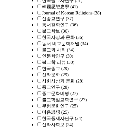
한국불교사연구
(51)
韓國思想史學
(41)
Journal of Korean Religions
(38)
신종교연구
(37)
동서철학연구
(36)
불교학보
(36)
한국사상과 문화
(36)
동서 비교문학저널
(34)
불교와 사회
(34)
인문학연구
(30)
불교학 리뷰
(30)
한국종교
(29)
신라문화
(29)
사회사상과 문화
(28)
종교연구
(28)
종교문화비평
(27)
불교학밀교학연구
(27)
무형문화연구
(25)
마음思想
(25)
한국중세사연구
(24)
신라사학보
(24)