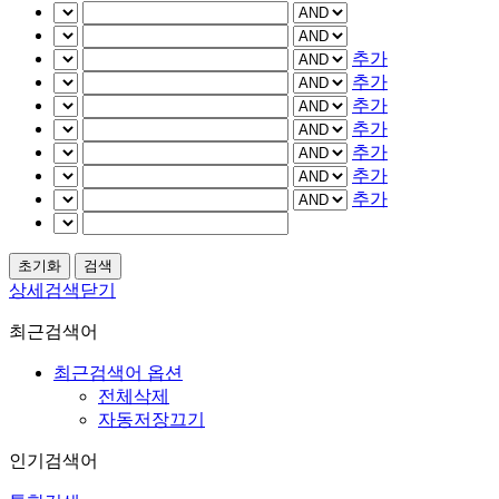
추가
추가
추가
추가
추가
추가
추가
상세검색닫기
최근검색어
최근검색어 옵션
전체삭제
자동저장끄기
인기검색어