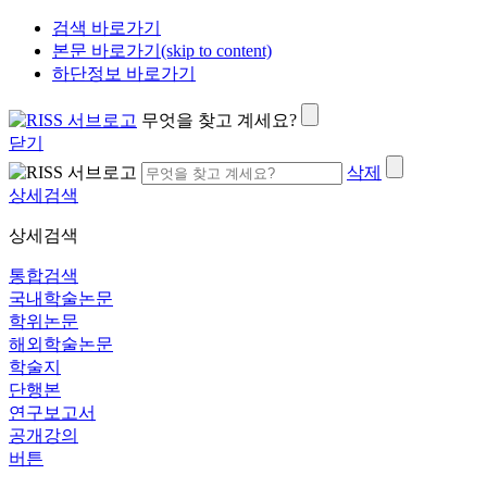
검색 바로가기
본문 바로가기(skip to content)
하단정보 바로가기
무엇을 찾고 계세요?
닫기
삭제
상세검색
상세검색
통합검색
국내학술논문
학위논문
해외학술논문
학술지
단행본
연구보고서
공개강의
버튼