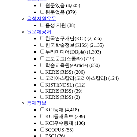
원문있음
(4,605)
원문없음
(879)
음성지원유무
음성 지원
(38)
원문제공처
한국연구재단(KCI)
(2,556)
한국학술정보(KISS)
(2,135)
누리미디어(DBpia)
(1,393)
교보문고(스콜라)
(719)
학술교육원(eArticle)
(650)
KERIS(RISS)
(206)
코리아스칼라(코리아스칼라)
(124)
KISTI(NDSL)
(112)
KERIS(RISS)
(39)
KERIS(RISS)
(2)
등재정보
KCI등재
(4,418)
KCI등재후보
(399)
KCI우수등재
(106)
SCOPUS
(55)
ESCI
(26)