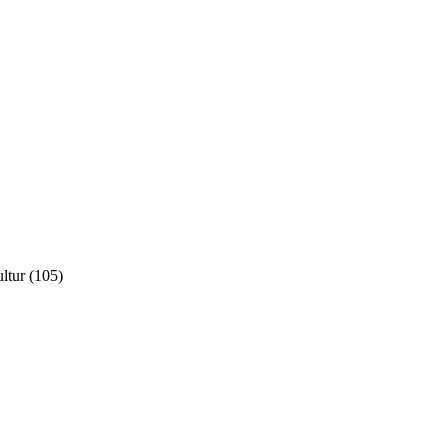
ltur
(105)