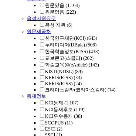
원문있음
(1,164)
원문없음
(223)
음성지원유무
음성 지원
(6)
원문제공처
한국연구재단(KCI)
(643)
누리미디어(DBpia)
(508)
한국학술정보(KISS)
(438)
교보문고(스콜라)
(202)
학술교육원(eArticle)
(143)
KISTI(NDSL)
(89)
KERIS(RISS)
(33)
KERIS(RISS)
(24)
코리아스칼라(코리아스칼라)
(14)
등재정보
KCI등재
(1,107)
KCI등재후보
(119)
KCI우수등재
(38)
SCOPUS
(11)
ESCI
(2)
SSCI
(1)