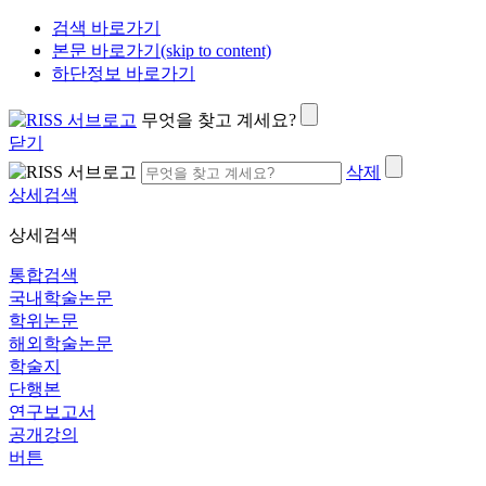
검색 바로가기
본문 바로가기(skip to content)
하단정보 바로가기
무엇을 찾고 계세요?
닫기
삭제
상세검색
상세검색
통합검색
국내학술논문
학위논문
해외학술논문
학술지
단행본
연구보고서
공개강의
버튼