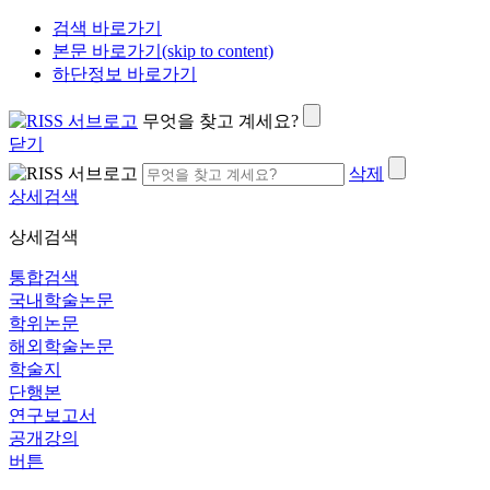
검색 바로가기
본문 바로가기(skip to content)
하단정보 바로가기
무엇을 찾고 계세요?
닫기
삭제
상세검색
상세검색
통합검색
국내학술논문
학위논문
해외학술논문
학술지
단행본
연구보고서
공개강의
버튼