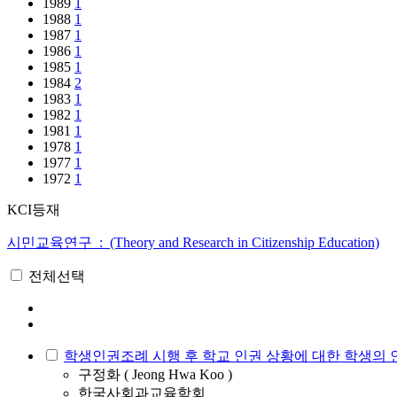
1989
1
1988
1
1987
1
1986
1
1985
1
1984
2
1983
1
1982
1
1981
1
1978
1
1977
1
1972
1
KCI등재
시민교육연구 : (Theory and Research in Citizenship Education)
전체선택
학생인권조례 시행 후 학교 인권 상황에 대한 학생의 
구정화 ( Jeong Hwa Koo )
한국사회과교육학회