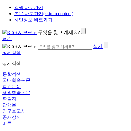
검색 바로가기
본문 바로가기(skip to content)
하단정보 바로가기
무엇을 찾고 계세요?
닫기
삭제
상세검색
상세검색
통합검색
국내학술논문
학위논문
해외학술논문
학술지
단행본
연구보고서
공개강의
버튼