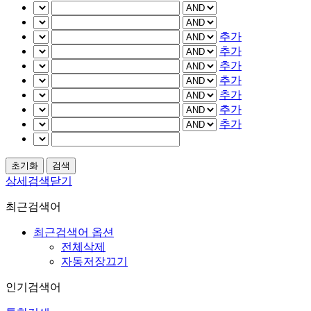
추가
추가
추가
추가
추가
추가
추가
상세검색닫기
최근검색어
최근검색어 옵션
전체삭제
자동저장끄기
인기검색어