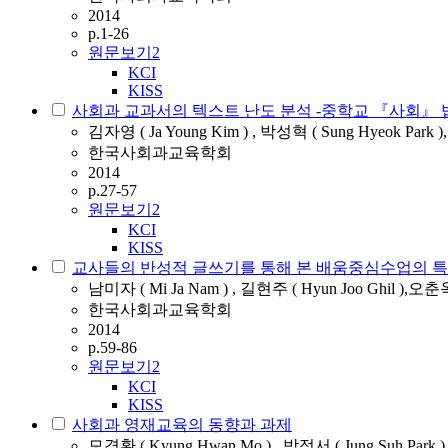
2014
p.1-26
원문보기
2
KCI
KISS
사회과 교과서의 텍스트 난도 분석 -중학교 『사회』
김자영 ( Ja Young Kim ) , 박성혁 ( Sung Hyeok Park )
한국사회과교육학회
2014
p.27-57
원문보기
2
KCI
KISS
교사들의 반성적 글쓰기를 통해 본 배움중심수업의 
남미자 ( Mi Ja Nam ) , 길현주 ( Hyun Joo Ghil ),오춘옥
한국사회과교육학회
2014
p.59-86
원문보기
2
KCI
KISS
사회과 영재교육의 동향과 과제
모경환 ( Kyung Hwan Mo ) , 박정서 ( Jung Suh Park 