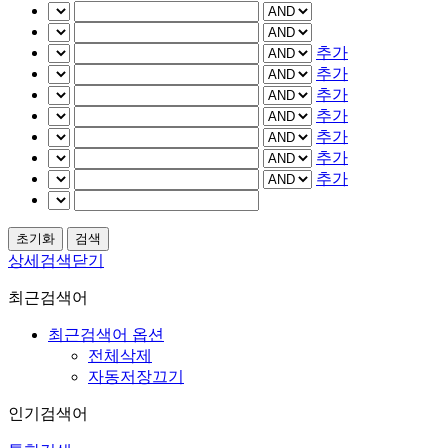
추가
추가
추가
추가
추가
추가
추가
상세검색닫기
최근검색어
최근검색어 옵션
전체삭제
자동저장끄기
인기검색어