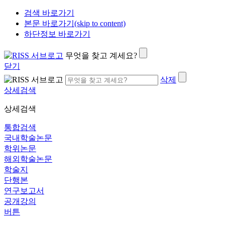
검색 바로가기
본문 바로가기(skip to content)
하단정보 바로가기
무엇을 찾고 계세요?
닫기
삭제
상세검색
상세검색
통합검색
국내학술논문
학위논문
해외학술논문
학술지
단행본
연구보고서
공개강의
버튼