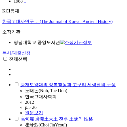
1988
1
KCI등재
한국고대사연구 : (The Journal of Korean Ancient History)
소장기관
영남대학교 중앙도서관
복사/대출신청
전체선택
광개토왕대의 정복활동과 고구려 세력권의 구성
노태돈(Noh, Tae Don)
한국고대사학회
2012
p.5-26
원문보기
高句麗 廣開土大王 전후 王號의 性格
崔珍烈(Choi JinYeoul)