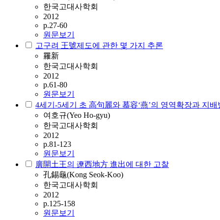
한국고대사학회
2012
p.27-60
원문보기
고구려 王號제도에 관한 몇 가지 추론
羅新
한국고대사학회
2012
p.61-80
원문보기
4세기-5세기 초 高句麗와 慕容‘燕’의 영역확장과 지
여호규(Yeo Ho-gyu)
한국고대사학회
2012
p.81-123
원문보기
廣開土王의 遼西地方 進出에 대한 고찰
孔錫龜(Kong Seok-Koo)
한국고대사학회
2012
p.125-158
원문보기