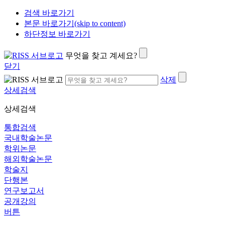
검색 바로가기
본문 바로가기(skip to content)
하단정보 바로가기
무엇을 찾고 계세요?
닫기
삭제
상세검색
상세검색
통합검색
국내학술논문
학위논문
해외학술논문
학술지
단행본
연구보고서
공개강의
버튼