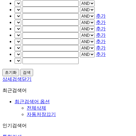
추가
추가
추가
추가
추가
추가
추가
상세검색닫기
최근검색어
최근검색어 옵션
전체삭제
자동저장끄기
인기검색어