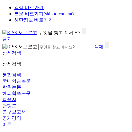
검색 바로가기
본문 바로가기(skip to content)
하단정보 바로가기
무엇을 찾고 계세요?
닫기
삭제
상세검색
상세검색
통합검색
국내학술논문
학위논문
해외학술논문
학술지
단행본
연구보고서
공개강의
버튼