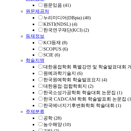
원문있음
(41)
원문제공처
누리미디어(DBpia)
(40)
KISTI(NDSL)
(4)
한국연구재단(KCI)
(2)
등재정보
KCI등재
(8)
SCOPUS
(6)
SCIE
(6)
학술지명
대한용접학회 특별강연 및 학술발표대회 
원예과학기술지
(6)
한국원예학회 학술발표요지
(4)
대한용접·접합학회지
(2)
한국소성가공학회 학술대회 논문집
(1)
한국 CAD/CAM 학회 학술발표회 논문집
(1
한국에너지기후변화학회 학술대회
(1)
주제분류
공학
(28)
농수해양
(10)
기타
(2)