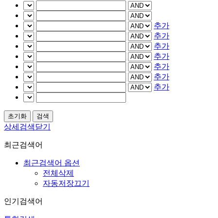
추가
추가
추가
추가
추가
추가
추가
상세검색닫기
최근검색어
최근검색어 옵션
전체삭제
자동저장끄기
인기검색어