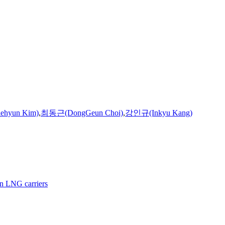
hyun Kim)
,
최동근(DongGeun Choi)
,
강인규(Inkyu Kang)
in LNG carriers