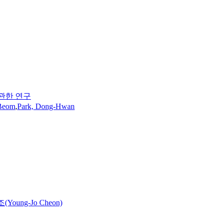
 관한 연구
-Beom
,
Park, Dong-Hwan
Young-Jo Cheon)