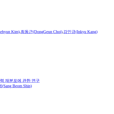
hyun Kim)
,
최동근(DongGeun Choi)
,
강인규(Inkyu Kang)
류응력 재분포에 관한 연구
Sang Beom Shin)