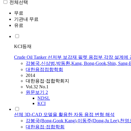
전체선택
무료
기관내 무료
유료
KCI등재
Crude Oil Tanker 선저부 보강재 필렛 용접부 각장 설계에
강봉국
,
신상범
,
박동환
,
Kang, Bong-Gook
,
Shin, Sang
대한용접접합학회
2014
대한용접·접합학회지
Vol.32 No.1
원문보기
2
NDSL
KCI
선체 3D-CAD 모델을 활용한 자동 용접 변형 해석
강봉국
(Bong-Gook Kang)
,
이동주(Dong-Ju Lee)
,
천영조(
대한용접·접합학회