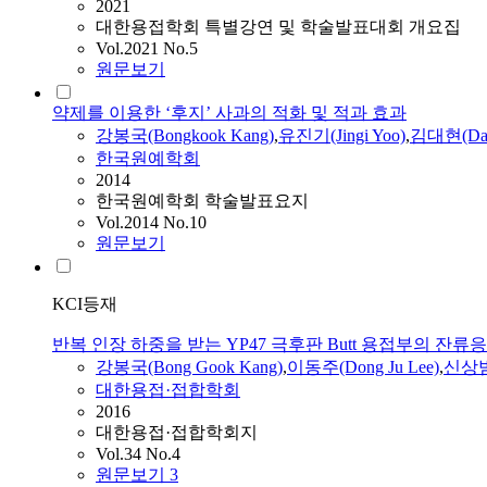
2021
대한용접학회 특별강연 및 학술발표대회 개요집
Vol.2021 No.5
원문보기
약제를 이용한 ‘후지’ 사과의 적화 및 적과 효과
강봉국
(Bongkook Kang)
,
유진기(Jingi Yoo)
,
김대현(Dae
한국원예학회
2014
한국원예학회 학술발표요지
Vol.2014 No.10
원문보기
KCI등재
반복 인장 하중을 받는 YP47 극후판 Butt 용접부의 잔
강봉국
(Bong Gook Kang)
,
이동주(Dong Ju Lee)
,
신상범(
대한용접·접합학회
2016
대한용접·접합학회지
Vol.34 No.4
원문보기
3