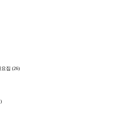
개요집
(26)
)