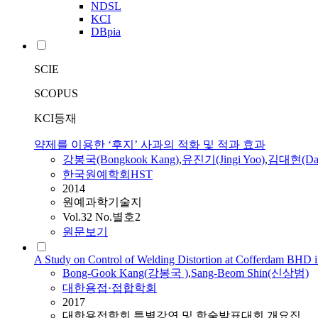
NDSL
KCI
DBpia
SCIE
SCOPUS
KCI등재
약제를 이용한 ‘후지’ 사과의 적화 및 적과 효과
강봉국
(Bongkook Kang)
,
유진기(Jingi Yoo)
,
김대현(Dae
한국원예학회HST
2014
원예과학기술지
Vol.32 No.별호2
원문보기
A Study on Control of Welding Distortion at Cofferdam BHD 
Bong-Gook Kang(
강봉국
)
,
Sang-Beom Shin(신상범)
대한용접·접합학회
2017
대한용접학회 특별강연 및 학술발표대회 개요집