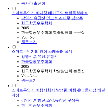
복사/대출신청
스마트무인기 비대칭 배기구의 트림특성해석
강영신
,
유창선
,
안오성
,
김재무
,
김승주
한국항공우주학회
2005
한국항공우주학회 학술발표회 논문집
Vol.- No.-
원문보기
스마트무인기의 천이 스케줄러 설계
강영신
,
김유신
,
유창선
한국항공우주학회
2005
한국항공우주학회 학술발표회 논문집
Vol.- No.-
원문보기
스마트무인기 비행시험시 발생한 비행제어 문제점 해결
과정
강영신
,
박범진
,
조암
,
유창선
,
구삼옥
한국항공우주학회