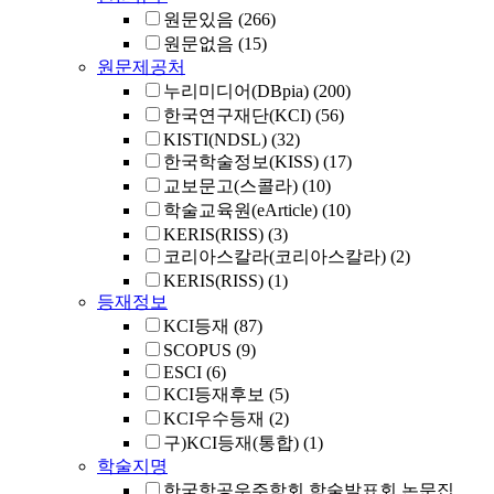
원문있음
(266)
원문없음
(15)
원문제공처
누리미디어(DBpia)
(200)
한국연구재단(KCI)
(56)
KISTI(NDSL)
(32)
한국학술정보(KISS)
(17)
교보문고(스콜라)
(10)
학술교육원(eArticle)
(10)
KERIS(RISS)
(3)
코리아스칼라(코리아스칼라)
(2)
KERIS(RISS)
(1)
등재정보
KCI등재
(87)
SCOPUS
(9)
ESCI
(6)
KCI등재후보
(5)
KCI우수등재
(2)
구)KCI등재(통합)
(1)
학술지명
한국항공우주학회 학술발표회 논문집