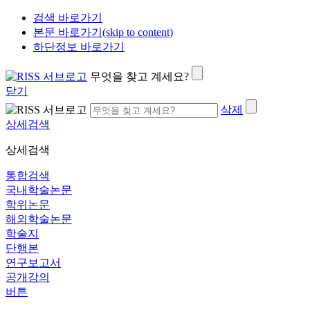
검색 바로가기
본문 바로가기(skip to content)
하단정보 바로가기
무엇을 찾고 계세요?
닫기
삭제
상세검색
상세검색
통합검색
국내학술논문
학위논문
해외학술논문
학술지
단행본
연구보고서
공개강의
버튼