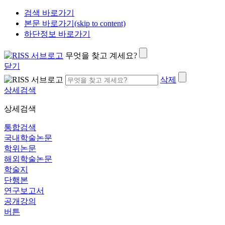
검색 바로가기
본문 바로가기(skip to content)
하단정보 바로가기
무엇을 찾고 계세요?
닫기
삭제
상세검색
상세검색
통합검색
국내학술논문
학위논문
해외학술논문
학술지
단행본
연구보고서
공개강의
버튼