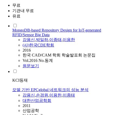
무료
기관내 무료
유료
MongoDB-based Repository Design for IoT-generated
RFID/Sensor Big Data
강용신
,
박일하
,
이종태
,
이용한
(사)한국CDE학회
2016
한국 CAD/CAM 학회 학술발표회 논문집
Vol.2016 No.동계
원문보기
KCI등재
모델 기반 EPCglobal 네트워크의 성능 분석
강용신
,
손경원
,
이용한
,
이종태
대한산업공학회
2011
산업공학