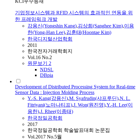
KCI우수등재
기업정보시스템과 RFID 시스템의 효과적인 연동을 위
한 프레임워크 개발
강용신
(Yongshin Kang)
,
김상희(Sanghee Kim)
,
이용
한(Yong-Han Lee)
,
김훈태(Hoontae Kim)
한국디지털산업학회
2011
한국전자거래학회지
Vol.16 No.2
원문보기
2
NDSL
DBpia
Development of Distributed Processing System for Real-time
Sensor Data : Injection Molding Process
Y.-S. Kang(
강용신
)
,
M. Syafrudin(샤프루딘)
,
N. L.
Fitriyani(노마나티프)
,
J. Won(원진영)
,
Y.-H. Lee(이
용한)
,
J. Rhee(이종태)
한국정밀공학회
2017
한국정밀공학회 학술발표대회 논문집
Vol.2017 No.5월