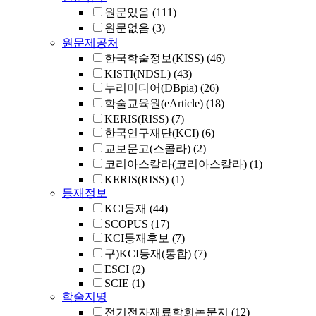
원문있음
(111)
원문없음
(3)
원문제공처
한국학술정보(KISS)
(46)
KISTI(NDSL)
(43)
누리미디어(DBpia)
(26)
학술교육원(eArticle)
(18)
KERIS(RISS)
(7)
한국연구재단(KCI)
(6)
교보문고(스콜라)
(2)
코리아스칼라(코리아스칼라)
(1)
KERIS(RISS)
(1)
등재정보
KCI등재
(44)
SCOPUS
(17)
KCI등재후보
(7)
구)KCI등재(통합)
(7)
ESCI
(2)
SCIE
(1)
학술지명
전기전자재료학회논문지
(12)