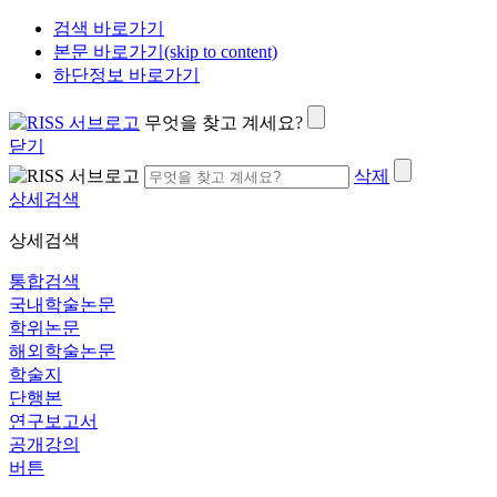
검색 바로가기
본문 바로가기(skip to content)
하단정보 바로가기
무엇을 찾고 계세요?
닫기
삭제
상세검색
상세검색
통합검색
국내학술논문
학위논문
해외학술논문
학술지
단행본
연구보고서
공개강의
버튼