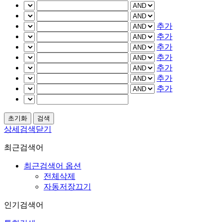
추가
추가
추가
추가
추가
추가
추가
상세검색닫기
최근검색어
최근검색어 옵션
전체삭제
자동저장끄기
인기검색어