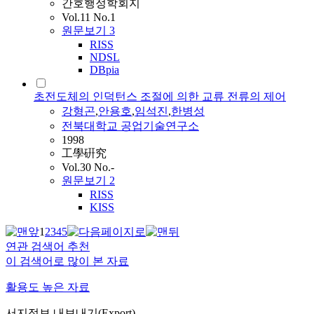
간호행정학회지
Vol.11 No.1
원문보기
3
RISS
NDSL
DBpia
초전도체의 인덕턴스 조절에 의한 교류 전류의 제어
강형곤
,
안용호
,
임석진
,
한병성
전북대학교 공업기술연구소
1998
工學硏究
Vol.30 No.-
원문보기
2
RISS
KISS
1
2
3
4
5
연관 검색어 추천
이 검색어로 많이 본 자료
활용도 높은 자료
서지정보 내보내기(Export)