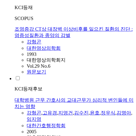
KCI등재
SCOPUS
조영증강 CT상 대장벽 이상비후를 일으킨 질환의 진단 :
염증성질환과 종양의 감별
강형곤
대한영상의학회
1993
대한영상의학회지
Vol.29 No.6
원문보기
KCI등재후보
대학병원 근무 간호사의 교대근무가 심리적 변인들에 미
치는 영향
강형곤
,
고유경
,
지영건
,
김수진
,
윤호
,
정우식
,
김명아
,
임지영
대한간호행정학회
2005