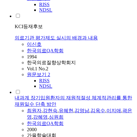
RISS
NDSL
KCI등재후보
의료기관 평가제도 실시의 배경과 내용
이신호
한국의료QA학회
1994
한국의료질향상학회지
Vol.1 No.2
원문보기
2
RISS
NDSL
내과계 장기입원환자의 재원적절성 체계적관리를 통한
재원일수 단축 방안
최원자
,
강현숙
,
유혜현
,
김영남
,
김옥수
,
이지애
,
곽은
영
,
강혜영
,
심원희
한국의료QA학회
2000
가을학술대회