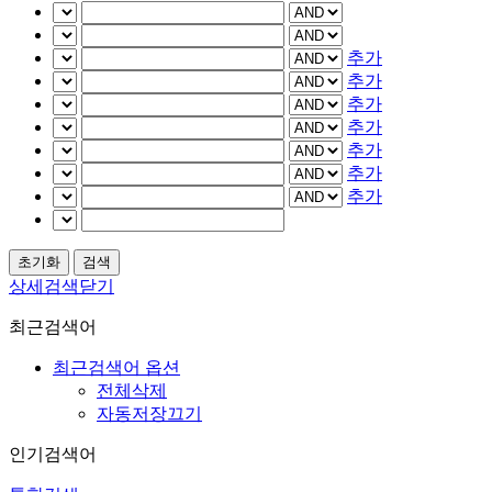
추가
추가
추가
추가
추가
추가
추가
상세검색닫기
최근검색어
최근검색어 옵션
전체삭제
자동저장끄기
인기검색어