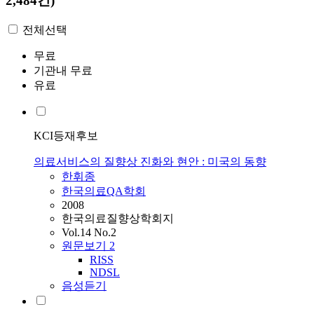
2,484건)
전체선택
무료
기관내 무료
유료
KCI등재후보
의료서비스의 질향상 진화와 현안 : 미국의 동향
한휘종
한국의료QA학회
2008
한국의료질향상학회지
Vol.14 No.2
원문보기
2
RISS
NDSL
음성듣기