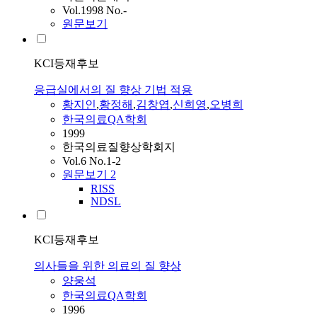
Vol.1998 No.-
원문보기
KCI등재후보
응급실에서의 질 향상 기법 적용
황지인
,
황정해
,
김창엽
,
신희영
,
오병희
한국의료QA학회
1999
한국의료질향상학회지
Vol.6 No.1-2
원문보기
2
RISS
NDSL
KCI등재후보
의사들을 위한 의료의 질 향상
양웅석
한국의료QA학회
1996