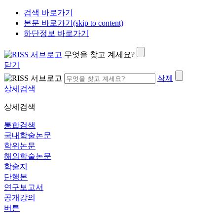
검색 바로가기
본문 바로가기(skip to content)
하단정보 바로가기
무엇을 찾고 계세요?
닫기
삭제
상세검색
상세검색
통합검색
국내학술논문
학위논문
해외학술논문
학술지
단행본
연구보고서
공개강의
버튼