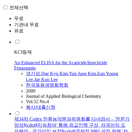
전체선택
무료
기관내 무료
유료
KCI등재
An Enhanced ELISA for the Acaricide/Insecticide
Fenazaquin
경기성
,
Dae Kyu Kim
,
Yun Jung Kim
,
Eun Young
Lee
,
Jae Koo Lee
한국응용생명화학회
2009
Journal of Applied Biological Chemistry
Vol.52 No.4
복사/대출신청
제34차 Codex 잔류농약분과위원회를 다녀와서 - `전문가
양성$\cdot$지속참여' 통해 외교인맥 구성, 자국이익 도
모해야 - 국가이익 보장$\cdot$국제적 MRL설정 위해 '자