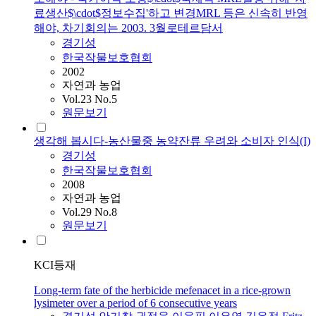
료생산$\cdot$정보수집'하고 변경MRL 등은 신속히 반영
해야, 차기회의는 2003. 3월로테르담서
경기성
한국작물보호협회
2002
자연과 농업
Vol.23 No.5
원문보기
생각해 봅시다-농산물중 농약잔류 우려와 소비자 인식(I)
경기성
한국작물보호협회
2008
자연과 농업
Vol.29 No.8
원문보기
KCI등재
Long-term fate of the herbicide mefenacet in a rice-grown
lysimeter over a period of 6 consecutive years