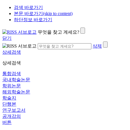
검색 바로가기
본문 바로가기(skip to content)
하단정보 바로가기
무엇을 찾고 계세요?
닫기
삭제
상세검색
상세검색
통합검색
국내학술논문
학위논문
해외학술논문
학술지
단행본
연구보고서
공개강의
버튼