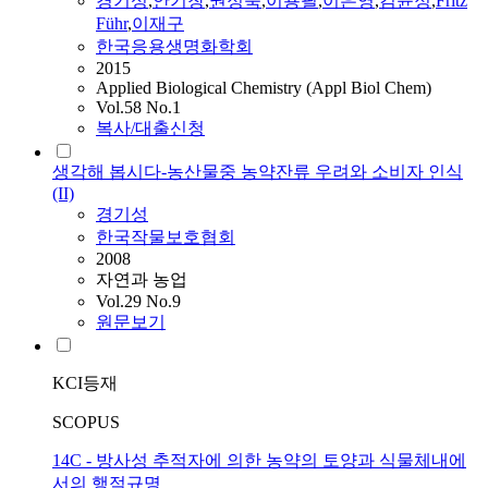
경기성
,
안기창
,
권정욱
,
이용필
,
이은영
,
김윤정
,
Fritz
Führ
,
이재구
한국응용생명화학회
2015
Applied Biological Chemistry (Appl Biol Chem)
Vol.58 No.1
복사/대출신청
생각해 봅시다-농산물중 농약잔류 우려와 소비자 인식
(II)
경기성
한국작물보호협회
2008
자연과 농업
Vol.29 No.9
원문보기
KCI등재
SCOPUS
14C - 방사성 추적자에 의한 농약의 토양과 식물체내에
서의 행적규명