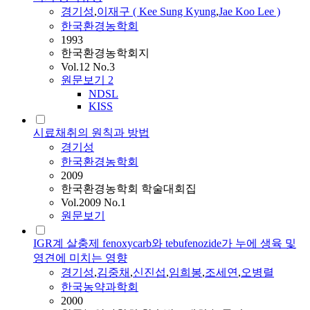
경기성
,
이재구 ( Kee Sung Kyung
,
Jae Koo Lee )
한국환경농학회
1993
한국환경농학회지
Vol.12 No.3
원문보기
2
NDSL
KISS
시료채취의 원칙과 방법
경기성
한국환경농학회
2009
한국환경농학회 학술대회집
Vol.2009 No.1
원문보기
IGR계 살충제 fenoxycarb와 tebufenozide가 누에 생육 및
영견에 미치는 영향
경기성
,
김중채
,
신진섭
,
임희봉
,
조세연
,
오병렬
한국농약과학회
2000