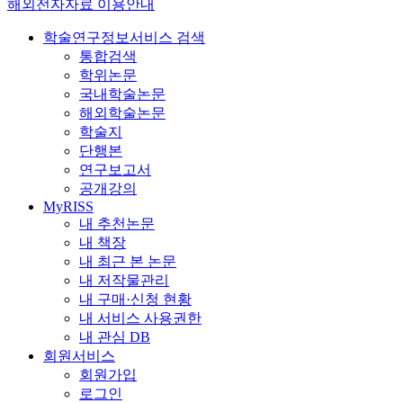
해외전자자료 이용안내
학술연구정보서비스 검색
통합검색
학위논문
국내학술논문
해외학술논문
학술지
단행본
연구보고서
공개강의
MyRISS
내 추천논문
내 책장
내 최근 본 논문
내 저작물관리
내 구매·신청 현황
내 서비스 사용권한
내 관심 DB
회원서비스
회원가입
로그인