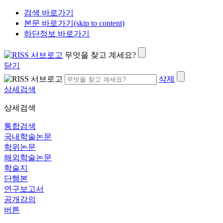
검색 바로가기
본문 바로가기(skip to content)
하단정보 바로가기
무엇을 찾고 계세요?
닫기
삭제
상세검색
상세검색
통합검색
국내학술논문
학위논문
해외학술논문
학술지
단행본
연구보고서
공개강의
버튼