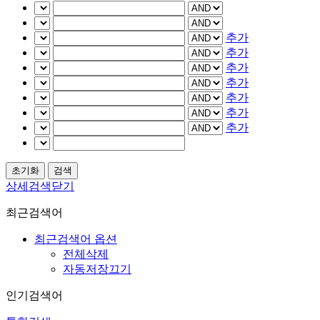
추가
추가
추가
추가
추가
추가
추가
상세검색닫기
최근검색어
최근검색어 옵션
전체삭제
자동저장끄기
인기검색어