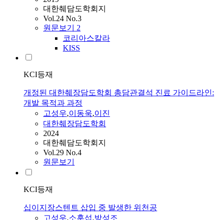
대한췌담도학회지
Vol.24 No.3
원문보기
2
코리아스칼라
KISS
KCI등재
개정된 대한췌장담도학회 총담관결석 진료 가이드라인:
개발 목적과 과정
고성우
,
이동욱
,
이진
대한췌장담도학회
2024
대한췌담도학회지
Vol.29 No.4
원문보기
KCI등재
십이지장스텐트 삽입 중 발생한 위천공
고성우
,
소훈섭
,
방성조