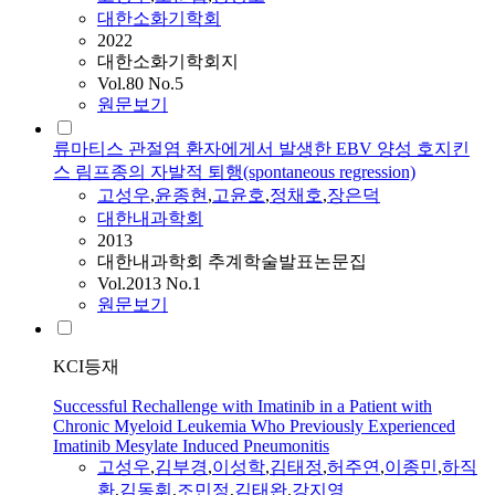
대한소화기학회
2022
대한소화기학회지
Vol.80 No.5
원문보기
류마티스 관절염 환자에게서 발생한 EBV 양성 호지킨
스 림프종의 자발적 퇴행(spontaneous regression)
고성우
,
윤종현
,
고윤호
,
정채호
,
장은덕
대한내과학회
2013
대한내과학회 추계학술발표논문집
Vol.2013 No.1
원문보기
KCI등재
Successful Rechallenge with Imatinib in a Patient with
Chronic Myeloid Leukemia Who Previously Experienced
Imatinib Mesylate Induced Pneumonitis
고성우
,
김부경
,
이성학
,
김태정
,
허주연
,
이종민
,
하직
환
,
김동휘
,
조민정
,
김태완
,
강지영