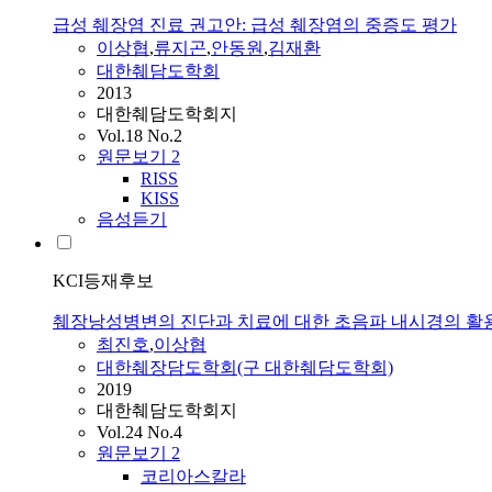
급성 췌장염 진료 권고안: 급성 췌장염의 중증도 평가
이상협
,
류지곤
,
안동원
,
김재환
대한췌담도학회
2013
대한췌담도학회지
Vol.18 No.2
원문보기
2
RISS
KISS
음성듣기
KCI등재후보
췌장낭성병변의 진단과 치료에 대한 초음파 내시경의 활
최진호
,
이상협
대한췌장담도학회(구 대한췌담도학회)
2019
대한췌담도학회지
Vol.24 No.4
원문보기
2
코리아스칼라