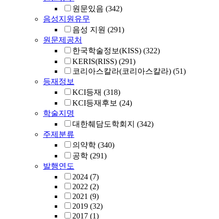
원문있음
(342)
음성지원유무
음성 지원
(291)
원문제공처
한국학술정보(KISS)
(322)
KERIS(RISS)
(291)
코리아스칼라(코리아스칼라)
(51)
등재정보
KCI등재
(318)
KCI등재후보
(24)
학술지명
대한췌담도학회지
(342)
주제분류
의약학
(340)
공학
(291)
발행연도
2024
(7)
2022
(2)
2021
(9)
2019
(32)
2017
(1)