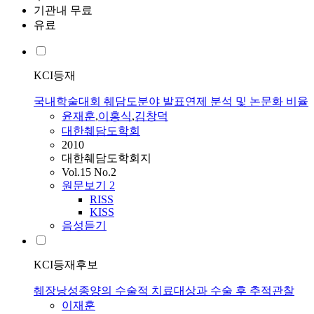
기관내 무료
유료
KCI등재
국내학술대회 췌담도분야 발표연제 분석 및 논문화 비율
윤재훈
,
이홍식
,
김창덕
대한췌담도학회
2010
대한췌담도학회지
Vol.15 No.2
원문보기
2
RISS
KISS
음성듣기
KCI등재후보
췌장낭성종양의 수술적 치료대상과 수술 후 추적관찰
이재훈