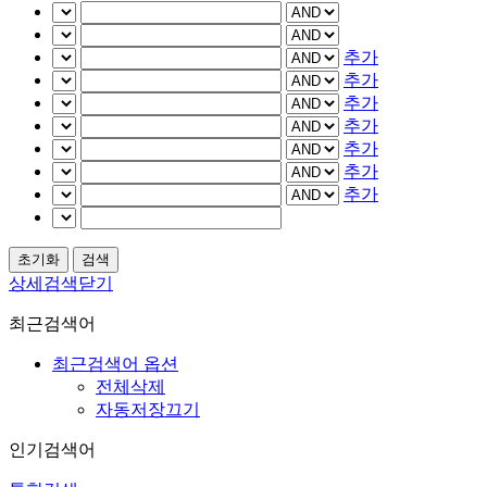
추가
추가
추가
추가
추가
추가
추가
상세검색닫기
최근검색어
최근검색어 옵션
전체삭제
자동저장끄기
인기검색어