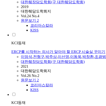
대한췌장담도학회(구 대한췌담도학회)
2019
대한췌담도학회지
Vol.24 No.4
원문보기
2
코리아스칼라
KISS
KCI등재
ERCP를 시작하는 의사가 알아야 할 ERCP 시술실 꾸미기
이엄석
,
전형구
,
박주상
,
이선영
,
이동욱
,
박창환
,
조광범
대한췌장담도학회(구 대한췌담도학회)
2021
대한췌담도학회지
Vol.26 No.2
원문보기
2
코리아스칼라
KISS
KCI등재