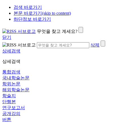
검색 바로가기
본문 바로가기(skip to content)
하단정보 바로가기
무엇을 찾고 계세요?
닫기
삭제
상세검색
상세검색
통합검색
국내학술논문
학위논문
해외학술논문
학술지
단행본
연구보고서
공개강의
버튼