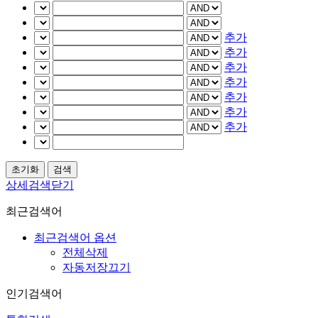
추가
추가
추가
추가
추가
추가
추가
상세검색닫기
최근검색어
최근검색어 옵션
전체삭제
자동저장끄기
인기검색어