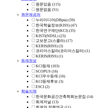
원문있음
(115)
원문없음
(51)
원문제공처
누리미디어(DBpia)
(59)
한국학술정보(KISS)
(47)
한국연구재단(KCI)
(35)
KISTI(NDSL)
(23)
교보문고(스콜라)
(17)
KERIS(RISS)
(3)
코리아스칼라(코리아스칼라)
(1)
KERIS(RISS)
(1)
등재정보
KCI등재
(103)
SCOPUS
(16)
KCI우수등재
(16)
KCI등재후보
(3)
ESCI
(2)
학술지명
한국문화공간건축학회논문집
(14)
회계저널
(13)
회계와 정책연구
(11)