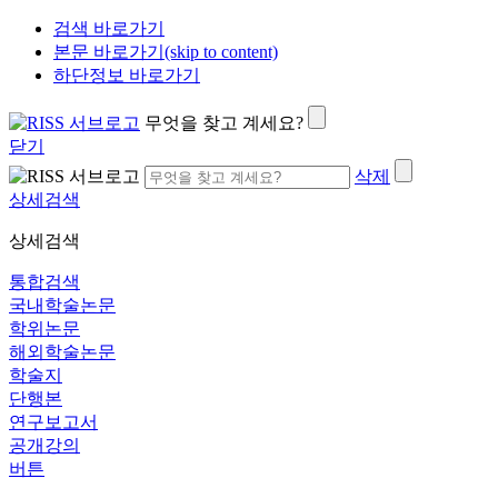
검색 바로가기
본문 바로가기(skip to content)
하단정보 바로가기
무엇을 찾고 계세요?
닫기
삭제
상세검색
상세검색
통합검색
국내학술논문
학위논문
해외학술논문
학술지
단행본
연구보고서
공개강의
버튼