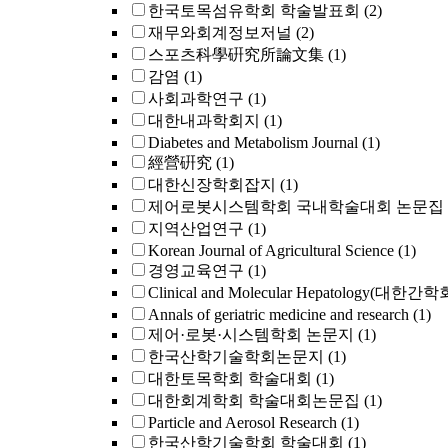
한국토목섬유학회 학술발표회
(2)
재무와회계정보저널
(2)
스포츠科學硏究所論文集
(1)
감염
(1)
사회과학연구
(1)
대한내과학회지
(1)
Diabetes and Metabolism Journal
(1)
經營硏究
(1)
대한신장학회잡지
(1)
제어로봇시스템학회 국내학술대회 논문집
지역산업연구
(1)
Korean Journal of Agricultural Science
(1)
경영교육연구
(1)
Clinical and Molecular Hepatology(대한간
Annals of geriatric medicine and research
(1)
제어·로봇·시스템학회 논문지
(1)
한국산학기술학회논문지
(1)
대한토목학회 학술대회
(1)
대한회계학회 학술대회논문집
(1)
Particle and Aerosol Research
(1)
한국산학기술학회 학술대회
(1)