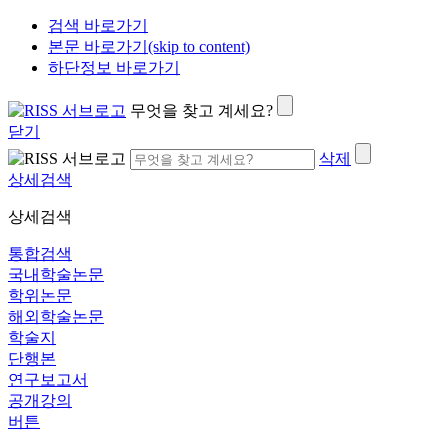
검색 바로가기
본문 바로가기(skip to content)
하단정보 바로가기
무엇을 찾고 계세요?
닫기
삭제
상세검색
상세검색
통합검색
국내학술논문
학위논문
해외학술논문
학술지
단행본
연구보고서
공개강의
버튼