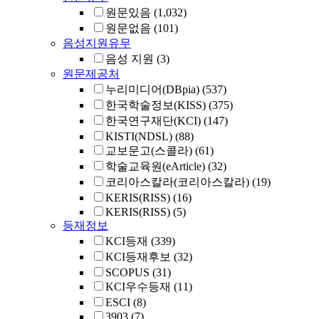
원문있음
(1,032)
원문없음
(101)
음성지원유무
음성 지원
(3)
원문제공처
누리미디어(DBpia)
(537)
한국학술정보(KISS)
(375)
한국연구재단(KCI)
(147)
KISTI(NDSL)
(88)
교보문고(스콜라)
(61)
학술교육원(eArticle)
(32)
코리아스칼라(코리아스칼라)
(19)
KERIS(RISS)
(16)
KERIS(RISS)
(5)
등재정보
KCI등재
(339)
KCI등재후보
(32)
SCOPUS
(31)
KCI우수등재
(11)
ESCI
(8)
3903
(7)