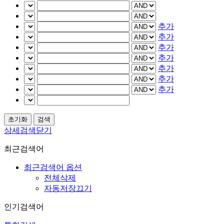
추가
추가
추가
추가
추가
추가
추가
상세검색닫기
최근검색어
최근검색어 옵션
전체삭제
자동저장끄기
인기검색어