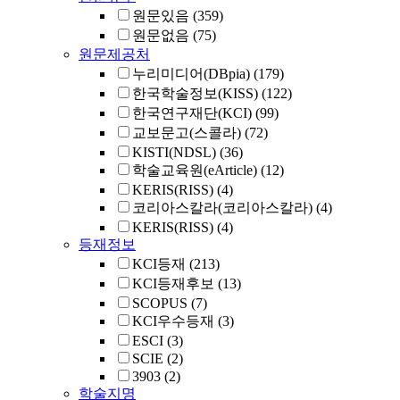
원문있음
(359)
원문없음
(75)
원문제공처
누리미디어(DBpia)
(179)
한국학술정보(KISS)
(122)
한국연구재단(KCI)
(99)
교보문고(스콜라)
(72)
KISTI(NDSL)
(36)
학술교육원(eArticle)
(12)
KERIS(RISS)
(4)
코리아스칼라(코리아스칼라)
(4)
KERIS(RISS)
(4)
등재정보
KCI등재
(213)
KCI등재후보
(13)
SCOPUS
(7)
KCI우수등재
(3)
ESCI
(3)
SCIE
(2)
3903
(2)
학술지명