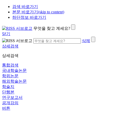
검색 바로가기
본문 바로가기(skip to content)
하단정보 바로가기
무엇을 찾고 계세요?
닫기
삭제
상세검색
상세검색
통합검색
국내학술논문
학위논문
해외학술논문
학술지
단행본
연구보고서
공개강의
버튼