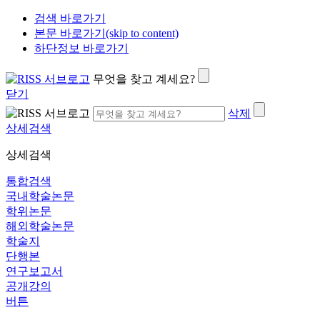
검색 바로가기
본문 바로가기(skip to content)
하단정보 바로가기
무엇을 찾고 계세요?
닫기
삭제
상세검색
상세검색
통합검색
국내학술논문
학위논문
해외학술논문
학술지
단행본
연구보고서
공개강의
버튼