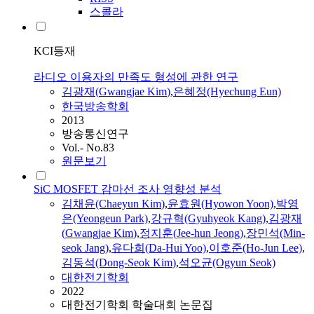
스콜라
KCI등재
라디오 이용자의 만족도 형성에 관한 연구
김광재
(
Gwangjae
Kim
)
,
은혜정(Hyechung Eun)
한국방송학회
2013
방송통신연구
Vol.- No.83
원문보기
SiC MOSFET 감마선 조사 영향성 분석
김채윤(Chaeyun
Kim
)
,
윤효원(Hyowon Yoon)
,
박영
은(Yeongeun Park)
,
강규혁(Gyuhyeok Kang)
,
김광재
(
Gwangjae
Kim
)
,
정지훈(Jee-hun Jeong)
,
장민석(Min-
seok Jang)
,
유다희(Da-Hui Yoo)
,
이호준(Ho-Jun Lee)
,
김동석(Dong-Seok
Kim
)
,
석오균(Ogyun Seok)
대한전기학회
2022
대한전기학회 학술대회 논문집