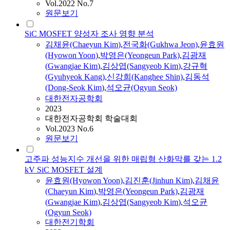
Vol.2022 No.7
원문보기
SiC MOSFET 양성자 조사 영향 분석
김채윤(Chaeyun
Kim
)
,
전국화(Gukhwa Jeon)
,
윤효원
(Hyowon Yoon)
,
박영은(Yeongeun Park)
,
김광재
(
Gwangjae
Kim
)
,
김상엽(Sangyeob
Kim
)
,
강규혁
(Gyuhyeok Kang)
,
신강희(Kanghee Shin)
,
김동석
(Dong-Seok
Kim
)
,
석오균(Ogyun Seok)
대한전자공학회
2023
대한전자공학회 학술대회
Vol.2023 No.6
원문보기
고주파 성능지수 개선을 위한 매립형 산화막를 갖는 1.2
kV SiC MOSFET 설계
윤효원(Hyowon Yoon)
,
김진훈(Jinhun
Kim
)
,
김채윤
(Chaeyun
Kim
)
,
박영은(Yeongeun Park)
,
김광재
(
Gwangjae
Kim
)
,
김상엽(Sangyeob
Kim
)
,
석오균
(Ogyun Seok)
대한전기학회