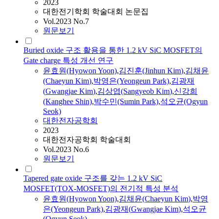
2023
대한전기학회 학술대회 논문집
Vol.2023 No.7
원문보기
Buried oxide 구조 활용을 통한 1.2 kV SiC MOSFET의
Gate charge 특성 개선 연구
윤효원(Hyowon Yoon)
,
김진훈(Jinhun
Kim
)
,
김채윤
(Chaeyun
Kim
)
,
박영은(Yeongeun Park)
,
김광재
(
Gwangjae
Kim
)
,
김상엽(Sangyeob
Kim
)
,
신강희
(Kanghee Shin)
,
박수민(Sumin Park)
,
석오균(Ogyun
Seok)
대한전자공학회
2023
대한전자공학회 학술대회
Vol.2023 No.6
원문보기
Tapered gate oxide 구조를 갖는 1.2 kV SiC
MOSFET(TOX-MOSFET)의 전기적 특성 분석
윤효원(Hyowon Yoon)
,
김채윤(Chaeyun
Kim
)
,
박영
은(Yeongeun Park)
,
김광재
(
Gwangjae
Kim
)
,
석오균
(Ogyun Seok)