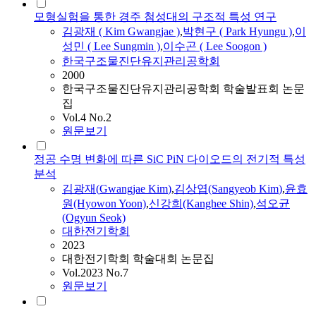
모형실험을 통한 경주 첨성대의 구조적 특성 연구
김광재
(
Kim
Gwangjae
)
,
박현구 ( Park Hyungu )
,
이
성민 ( Lee Sungmin )
,
이수곤 ( Lee Soogon )
한국구조물진단유지관리공학회
2000
한국구조물진단유지관리공학회 학술발표회 논문
집
Vol.4 No.2
원문보기
정공 수명 변화에 따른 SiC PiN 다이오드의 전기적 특성
분석
김광재
(
Gwangjae
Kim
)
,
김상엽(Sangyeob
Kim
)
,
윤효
원(Hyowon Yoon)
,
신강희(Kanghee Shin)
,
석오균
(Ogyun Seok)
대한전기학회
2023
대한전기학회 학술대회 논문집
Vol.2023 No.7
원문보기