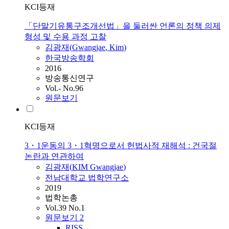
KCI등재
「단말기유통구조개선법」을 둘러싼 언론의 정책 의제
형성 및 수용 과정 고찰
김광재
(
Gwangjae
,
Kim
)
한국방송학회
2016
방송통신연구
Vol.- No.96
원문보기
KCI등재
3・1운동의 3・1혁명으로서 헌법사적 재해석 : 건국절
논란과 연관하여
김광재
(
KIM
Gwangjae
)
전남대학교 법학연구소
2019
법학논총
Vol.39 No.1
원문보기
2
RISS