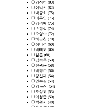
김정한
(83)
이범선
(82)
박종화
(75)
이무영
(75)
강경애
(75)
손창섭
(74)
오영수
(72)
하근찬
(70)
정비석
(60)
박태원
(60)
심훈
(60)
김승옥
(59)
전광용
(58)
박영준
(56)
강신재
(54)
안수길
(54)
김 동인
(54)
오상원
(53)
이청준
(50)
박완서
(48)