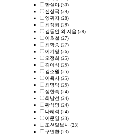
한설야
(30)
전상국
(29)
양귀자
(28)
최정희
(28)
김동인 외 지음
(28)
이호철
(27)
최학송
(27)
이기영
(26)
오정희
(25)
김이석
(25)
김소월
(25)
이육사
(25)
최명익
(25)
정한숙
(24)
최남선
(24)
황석영
(24)
나혜석
(24)
이문열
(23)
조선일보사
(23)
구인환
(23)