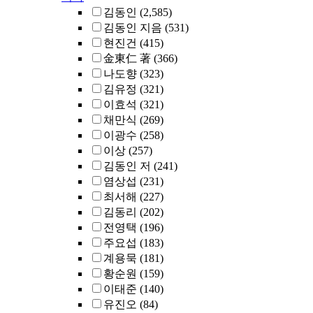
김동인
(2,585)
김동인 지음
(531)
현진건
(415)
金東仁 著
(366)
나도향
(323)
김유정
(321)
이효석
(321)
채만식
(269)
이광수
(258)
이상
(257)
김동인 저
(241)
염상섭
(231)
최서해
(227)
김동리
(202)
전영택
(196)
주요섭
(183)
계용묵
(181)
황순원
(159)
이태준
(140)
유진오
(84)