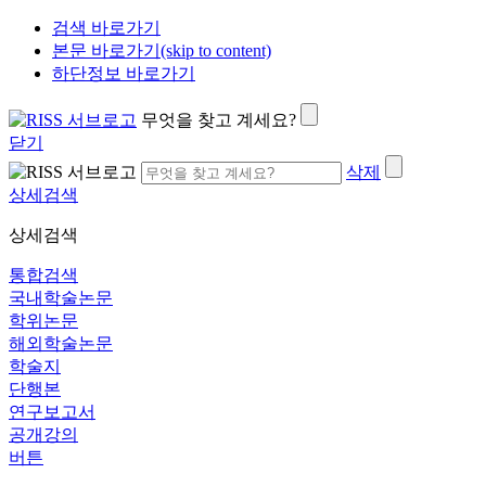
검색 바로가기
본문 바로가기(skip to content)
하단정보 바로가기
무엇을 찾고 계세요?
닫기
삭제
상세검색
상세검색
통합검색
국내학술논문
학위논문
해외학술논문
학술지
단행본
연구보고서
공개강의
버튼