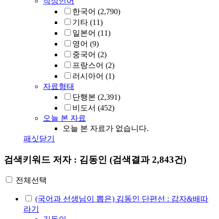
작성언어
한국어
(2,790)
기타
(11)
일본어
(11)
영어
(9)
중국어
(2)
프랑스어
(2)
러시아어
(1)
자료형태
단행본
(2,391)
비도서
(452)
오늘 본 자료
오늘 본 자료가 없습니다.
패싯닫기
검색키워드
저자 : 김동인
(검색결과 2,843건)
전체선택
(국어과 선생님이 뽑은) 김동인 단편선 : 감자&배따
라기