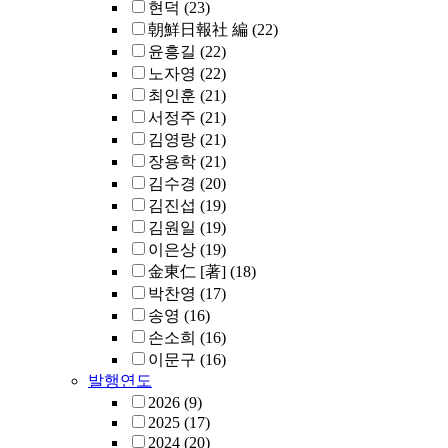
현덕
(23)
朝鮮日報社 編
(22)
윤흥길
(22)
노자영
(22)
최인훈
(21)
서정주
(21)
김영랑
(21)
장용학
(21)
김수경
(20)
김진섭
(19)
김원일
(19)
이은상
(19)
金東仁 [著]
(18)
박찬영
(17)
송영
(16)
손소희
(16)
이문구
(16)
발행연도
2026
(9)
2025
(17)
2024
(20)