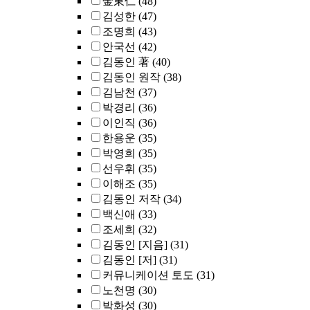
金東仁
(48)
김성한
(47)
조명희
(43)
안국선
(42)
김동인 著
(40)
김동인 원작
(38)
김남천
(37)
박경리
(36)
이인직
(36)
한용운
(35)
박영희
(35)
선우휘
(35)
이해조
(35)
김동인 저작
(34)
백신애
(33)
조세희
(32)
김동인 [지음]
(31)
김동인 [저]
(31)
커뮤니케이션 토도
(31)
노천명
(30)
박화성
(30)