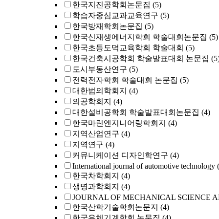
한국지진공학회논문집
(5)
학습자중심교과교육연구
(5)
한국방재학회논문집
(5)
한국신재생에너지학회 학술대회논문집
(5)
한국초등도덕교육학회 학술대회
(5)
한국건축시공학회 학술발표대회 논문집
(5
도시부동산연구
(5)
전력전자학회 학술대회 논문집
(5)
대한법의학회지
(4)
의공학회지
(4)
대한설비공학회 학술발표대회논문집
(4)
한국마린엔지니어링학회지
(4)
지역산업연구
(4)
지역연구
(4)
커뮤니케이션 디자인학연구
(4)
International journal of automotive technology
한국차학회지
(4)
생명과학회지
(4)
JOURNAL OF MECHANICAL SCIENCE 
한국산학기술학회논문지
(4)
한국유체기계학회 논문집
(4)