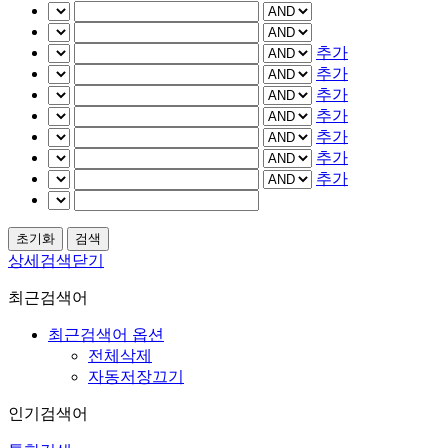
추가
추가
추가
추가
추가
추가
추가
상세검색닫기
최근검색어
최근검색어 옵션
전체삭제
자동저장끄기
인기검색어