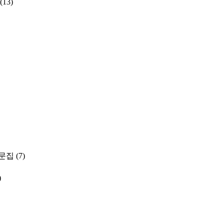
(13)
문집
(7)
)