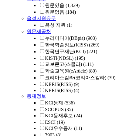
원문있음
(1,329)
원문없음
(184)
음성지원유무
음성 지원
(1)
원문제공처
누리미디어(DBpia)
(903)
한국학술정보(KISS)
(269)
한국연구재단(KCI)
(221)
KISTI(NDSL)
(195)
교보문고(스콜라)
(111)
학술교육원(eArticle)
(80)
코리아스칼라(코리아스칼라)
(39)
KERIS(RISS)
(9)
KERIS(RISS)
(4)
등재정보
KCI등재
(536)
SCOPUS
(35)
KCI등재후보
(24)
ESCI
(19)
KCI우수등재
(11)
3903
(8)