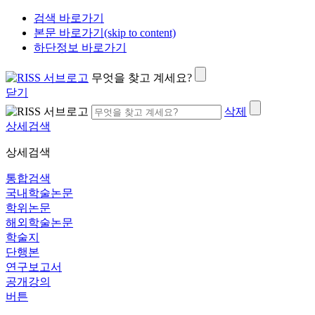
검색 바로가기
본문 바로가기(skip to content)
하단정보 바로가기
무엇을 찾고 계세요?
닫기
삭제
상세검색
상세검색
통합검색
국내학술논문
학위논문
해외학술논문
학술지
단행본
연구보고서
공개강의
버튼