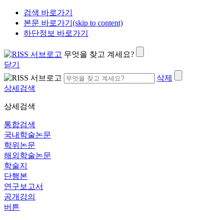
검색 바로가기
본문 바로가기(skip to content)
하단정보 바로가기
무엇을 찾고 계세요?
닫기
삭제
상세검색
상세검색
통합검색
국내학술논문
학위논문
해외학술논문
학술지
단행본
연구보고서
공개강의
버튼