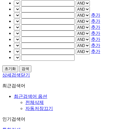
추가
추가
추가
추가
추가
추가
추가
상세검색닫기
최근검색어
최근검색어 옵션
전체삭제
자동저장끄기
인기검색어