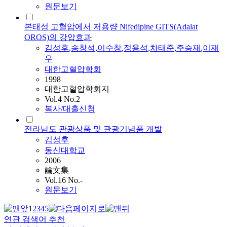
원문보기
본태성 고혈압에서 저용량 Nifedipine GITS(Adalat
OROS)의 강압효과
김성후
,
송창석
,
이수창
,
정용석
,
차태준
,
주승재
,
이재
우
대한고혈압학회
1998
대한고혈압학회지
Vol.4 No.2
복사/대출신청
전라남도 관광상품 및 관광기념품 개발
김성후
동신대학교
2006
論文集
Vol.16 No.-
원문보기
1
2
3
4
5
연관 검색어 추천