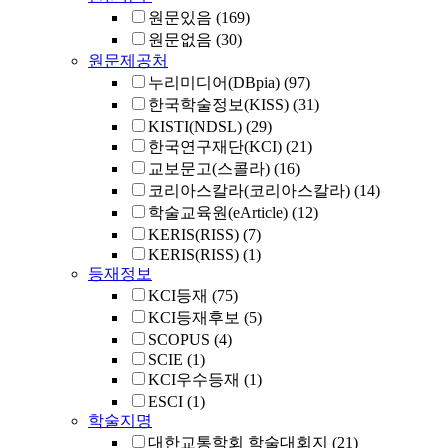
원문있음
(169)
원문없음
(30)
원문제공처
누리미디어(DBpia)
(97)
한국학술정보(KISS)
(31)
KISTI(NDSL)
(29)
한국연구재단(KCI)
(21)
교보문고(스콜라)
(16)
코리아스칼라(코리아스칼라)
(14)
학술교육원(eArticle)
(12)
KERIS(RISS)
(7)
KERIS(RISS)
(1)
등재정보
KCI등재
(75)
KCI등재후보
(5)
SCOPUS
(4)
SCIE
(1)
KCI우수등재
(1)
ESCI
(1)
학술지명
대한교통학회 학술대회지
(21)